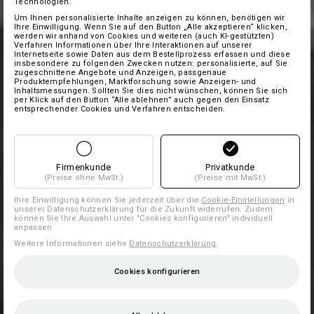
Technologien.
Um Ihnen personalisierte Inhalte anzeigen zu können, benötigen wir
Ihre Einwilligung. Wenn Sie auf den Button „Alle akzeptieren“ klicken,
werden wir anhand von Cookies und weiteren (auch KI-gestützten)
Verfahren Informationen über Ihre Interaktionen auf unserer
Internetseite sowie Daten aus dem Bestellprozess erfassen und diese
insbesondere zu folgenden Zwecken nutzen: personalisierte, auf Sie
zugeschnittene Angebote und Anzeigen, passgenaue
Produktempfehlungen, Marktforschung sowie Anzeigen- und
Inhaltsmessungen. Sollten Sie dies nicht wünschen, können Sie sich
per Klick auf den Button “Alle ablehnen” auch gegen den Einsatz
entsprechender Cookies und Verfahren entscheiden.
Firmenkunde
Privatkunde
(Preise ohne MwSt.)
(Preise mit MwSt.)
Ihre Einwilligung können Sie jederzeit über die
Cookie-Einstellungen
in
unserer Datenschutzerklärung für die Zukunft widerrufen. Zudem
können Sie Ihre Auswahl unter "Cookies konfigurieren" individuell
anpassen
Weitere Informationen siehe
Datenschutzerklärung
.
Cookies konfigurieren