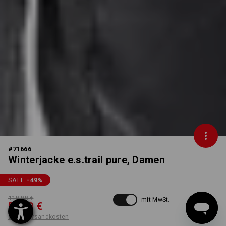
#
71666
Winterjacke e.s.trail pure, Damen
SALE
-49
%
118,88 €
mit MwSt.
59,49 €
zzgl. Versandkosten