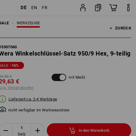
DE
EN
FR
Satz
SALE
WERKZEUGE
<   
ZURÜCK
#
5507060
Wera Winkelschlüssel-Satz 950/9 Hex, 9-teilig
SALE
-16
%
35,58 €
mit MwSt.
29,63 €
zzgl. Versandkosten
Lieferzeit ca. 2-4 Werktage
nicht verfügbar im Workwearstore
In den Warenkorb
Satz