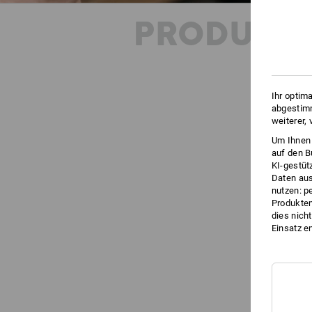
PRODUKT
Ihr optim
abgestimm
weiterer,
Um Ihnen 
auf den B
KI-gestüt
Daten aus
nutzen: p
Produktem
dies nich
Einsatz e