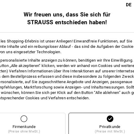
DE
INFO
Wir freuen uns, dass Sie sich für
STRAUSS entschieden haben!
Hochwertiger Wera Winkelschlüsselsat
ales Shopping-Erlebnis ist unser Anliegen! Einwandfreie Funktionen, auf Sie
Schlauchummantelung. Dadurch ist d
te Inhalte und ein reibungsloser Ablauf - das sind die Aufgaben der Cooki
ergonomische und angenehme Griff sc
 von uns eingesetzter Technologien.
Temperaturen. Verschleißfreies Clip-M
Winkelschlüssel bei gleichzeitig einf
personalisierte Inhalte anzeigen zu können, benötigen wir Ihre Einwilligung
größere Anliegeflächen im Schraubenk
utton „Alle akzeptieren“ klicken, werden wir anhand von Cookies und weiter
Minimum reduziert, die Zerstörung de
zten) Verfahren Informationen über Ihre Interaktionen auf unserer Internets
Kugel am langen Schenkel erlaubt sic
 dem Bestellprozess erfassen und diese insbesondere zu folgenden Zwec
Einbaulagen. Die Haltefunktion hält 
ersonalisierte, auf Sie zugeschnittene Angebote und Anzeigen, passgenaue
pfehlungen, Marktforschung sowie Anzeigen- und Inhaltsmessungen. Sollt
BlackLaser-Oberflächenbehandlung so
t wünschen, können Sie sich per Klick auf den Button “Alle ablehnen” auch 
Oberflächenschutz, auch vor Korrosio
ntsprechender Cookies und Verfahren entscheiden.
BESC
Winkelschlüssel mit Haltefunk
Firmenkunde
Privatkunde
Hex-Plus lässt Innensechskan
(Preise ohne MwSt.)
(Preise mit MwSt.)