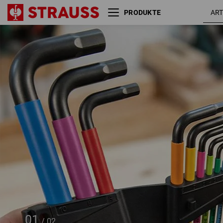
PRODUKTE
Wera Winkelschlüssel-Satz
950/9 Hex, 9-teilig
01
/
02