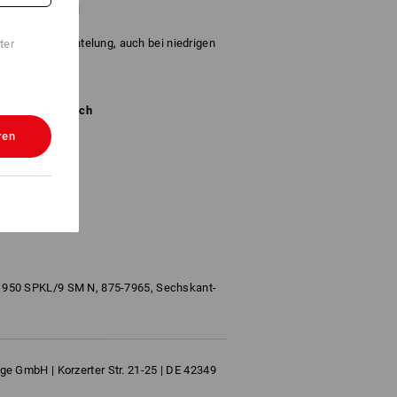
angen Schenkel
Größen
 Schlauchummantelung, auch bei niedrigen
ter
icolour, metrisch
ren
 950 SPKL/9 SM N, 875-7965, Sechskant-
e GmbH | Korzerter Str. 21-25 | DE 42349