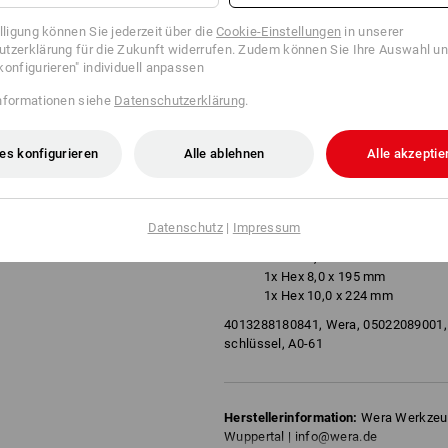
mit Sechskant-Kugelkopf am l
mit Farbkennzeichnung nach 
illigung können Sie jederzeit über die
Cookie-Einstellungen
in unserer
farbcodierte, grifffreundliche
tzerklärung für die Zukunft widerrufen. Zudem können Sie Ihre Auswahl un
konfigurieren" individuell anpassen
Temperaturen
Inhalt:
nformationen siehe
Datenschutzerklärung
.
950 SPKL Winkelschlüssel Mult
1x Hex 1,5 x 90 mm
es konfigurieren
Alle ablehnen
Alle akzeptie
1x Hex 2,0 x 101 mm
1x Hex 2,5 x 112 mm
1x Hex 3,0 x 123 mm
1x Hex 4,0 x 137 mm
Datenschutz
|
Impressum
1x Hex 5,0 x 154 mm
1x Hex 6,0 x 172 mm
1x Hex 8,0 x 195 mm
1x Hex 10,0 x 224 mm
4013288180841, Wera, 05022089001,
schlüssel, A0-61
Herstellerinformation:
Wera Werkzeug
Wuppertal | info@wera.de