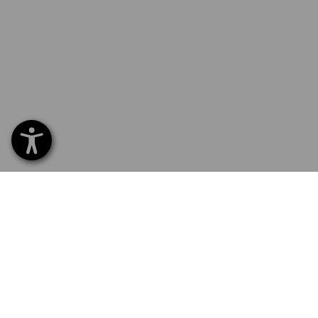
SERVICE 0 60 50 / 97 10 12
SERV
Hom
Liefe
NEWSLETTER-ANMELDUNG
Umta