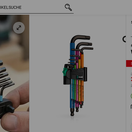
mit MwSt.
35,58 €
29,63 €
zzgl. Versandkosten