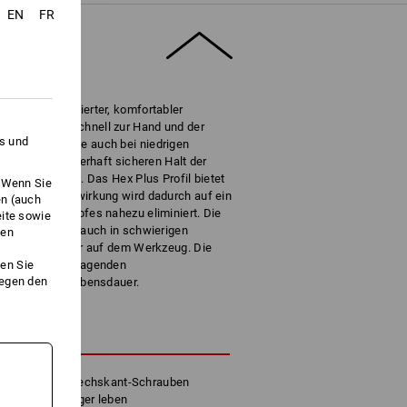
EN
FR
z mit farbcodierter, komfortabler
as Werkzeug schnell zur Hand und der
es und
hont die Hände auch bei niedrigen
aterial für dauerhaft sicheren Halt der
acher Entnahme. Das Hex Plus Profil bietet
. Wenn Sie
opf. Die Kerbwirkung wird dadurch auf ein
en (auch
s Schraubenkopfes nahezu eliminiert. Die
eite sowie
heres Arbeiten auch in schwierigen
ken
Schrauben sicher auf dem Werkzeug. Die
en Sie
rgt für hervorragenden
gegen den
n, und lange Lebensdauer.
HREIBUNG
tion für Innensechskant-Schrauben
tschrauben länger leben