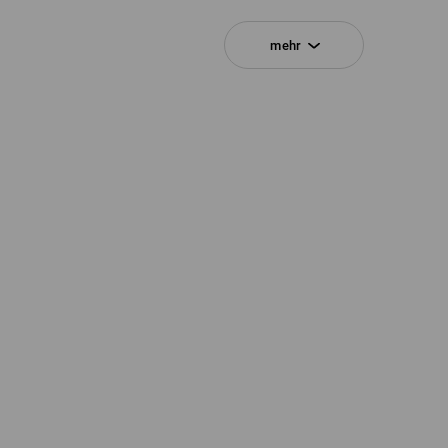
mehr
Klicken Sie auf den Button "Datenblatt
Datenblatt