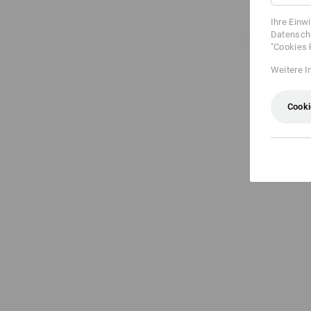
Ihre Einw
Datenschu
"Cookies 
Weitere I
Cooki