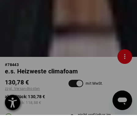
#
78443
e.s. Heizweste climafoam
130,78 €
mit MwSt.
zzgl. Versandkosten
ab 1 Stück:
130,78 €
ab 3 Stück:
118,88 €
nicht verfügbar im
Lieferzeit ca. 2-4 Werktage
Workwearstore
FARBE
GRÖSSE