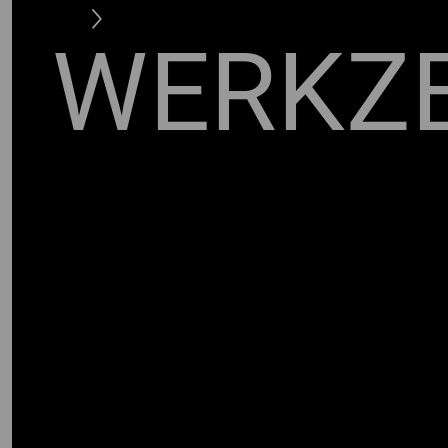
WERKZ
KZ