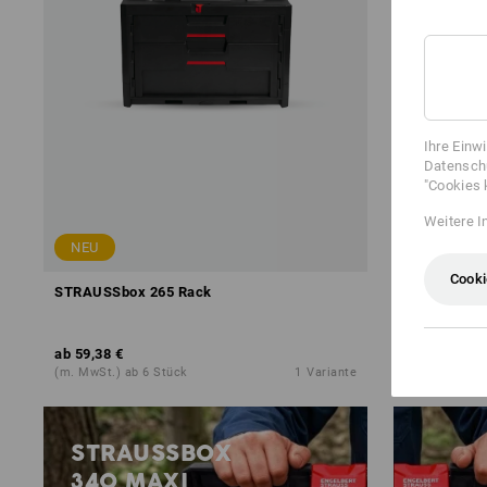
Ihre Einw
Datenschu
"Cookies 
Weitere I
NEU
NEU
Cooki
STRAUSSbox 265 Rack
STRAUSSbox
ab
59,38 €
ab
71,28 €
(m. MwSt.) ab 6 Stück
1
Variante
(m. MwSt.) ab
STRAUSSBOX
340 MAXI