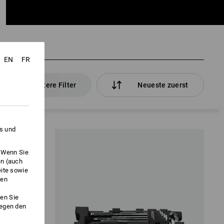
EN
FR
weitere Filter
Neueste zuerst
es und
. Wenn Sie
en (auch
eite sowie
ken
en Sie
gegen den