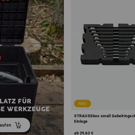
PLATZ FÜR
NEU
SE WERKZEUGE
STRAUSSbox small Gabelringsch
Einlage
kaufen
ab
29,63 €