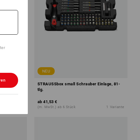
ter
NEU
ren
STRAUSSbox small Schrauber Einlage, 81-
tlg.
ab
41,53 €
1
Variante
(m. MwSt.) ab 6 Stück
1
Variante