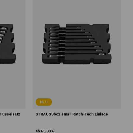
NEU
lüsselsatz
STRAUSSbox small Ratch-Tech Einlage
ab
65,33 €