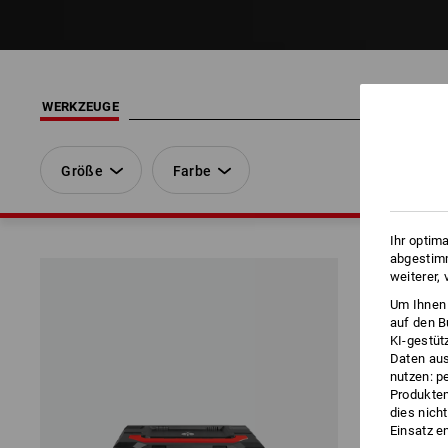
WERKZEUGE
Größe
Farbe
Ihr optim
abgestimm
weiterer,
Um Ihnen 
auf den B
KI-gestüt
Daten aus
nutzen: p
Produktem
dies nich
Einsatz e