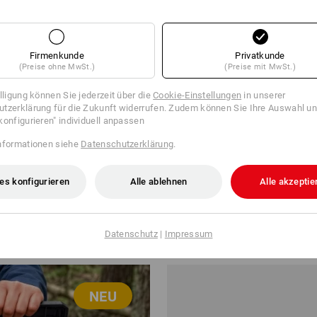
Firmenkunde
Privatkunde
(Preise ohne MwSt.)
(Preise mit MwSt.)
illigung können Sie jederzeit über die
Cookie-Einstellungen
in unserer
tzerklärung für die Zukunft widerrufen. Zudem können Sie Ihre Auswahl un
konfigurieren" individuell anpassen
nformationen siehe
Datenschutzerklärung
.
NEU
es konfigurieren
Alle ablehnen
Alle akzeptie
 340 maxi
e.s. Adventskalender Edition 8
ab
47,48 €
Datenschutz
|
Impressum
 6 Stück
1
Variante
(m. MwSt.) ab 6 Stück
NEU