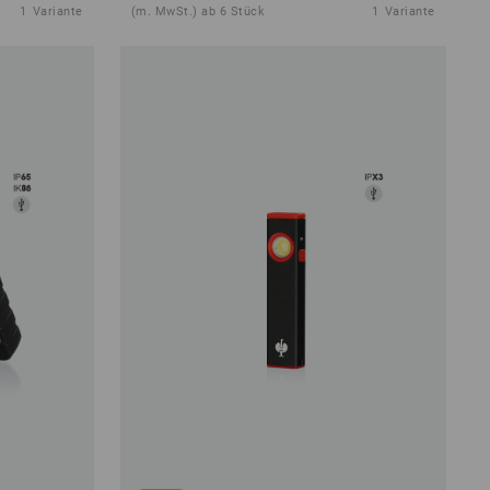
1
Variante
(m. MwSt.) ab 6 Stück
1
Variante