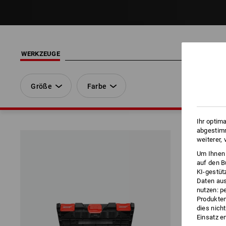
WERKZEUGE
Größe
Farbe
Ihr optim
abgestimm
weiterer,
Um Ihnen 
auf den B
KI-gestüt
Daten aus
nutzen: p
Produktem
dies nich
Einsatz e