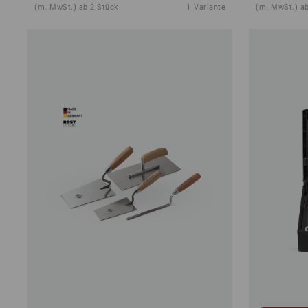
(m. MwSt.) ab 2 Stück
1
Variante
(m. MwSt.) ab