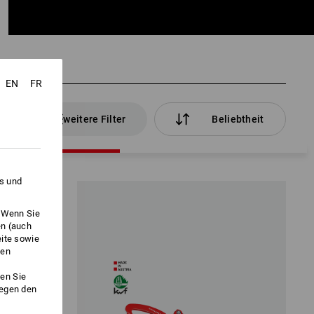
EN
FR
kel
weitere Filter
Beliebtheit
es und
. Wenn Sie
en (auch
eite sowie
ken
en Sie
gegen den