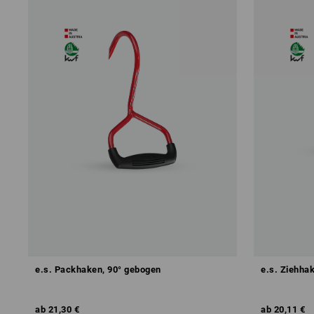
e.s. Packhaken, 90° gebogen
e.s. Ziehha
ab
21,30 €
ab
20,11 €