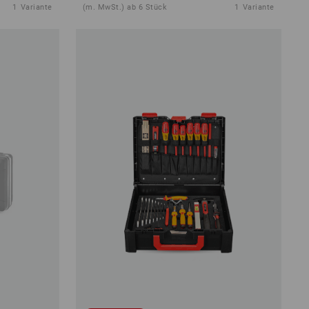
1
Variante
(m. MwSt.) ab 6 Stück
1
Variante