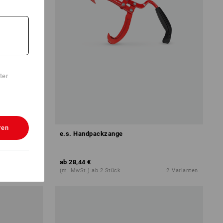
ter
ren
Elektro
e.s. Handpackzange
ab
28,44 €
1
Variante
(m. MwSt.) ab 2 Stück
2
Varianten