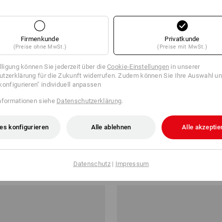
Firmenkunde
Privatkunde
(Preise ohne MwSt.)
(Preise mit MwSt.)
illigung können Sie jederzeit über die
Cookie-Einstellungen
in unserer
tzerklärung für die Zukunft widerrufen. Zudem können Sie Ihre Auswahl un
konfigurieren" individuell anpassen
nformationen siehe
Datenschutzerklärung
.
%
es konfigurieren
Alle ablehnen
Alle akzeptie
 Werkzeug-Set 118 Sanitär
STRAUSSbox Werkzeug-Set 118 
classic
,18 €
154,58 €
Datenschutz
|
Impressum
1
Variante
(m. MwSt.)