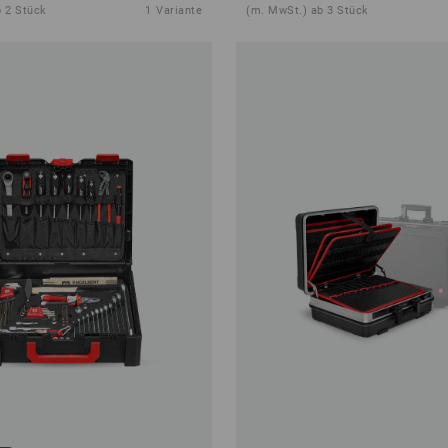
 2 Stück
1
Variante
(m. MwSt.) ab 3 Stück