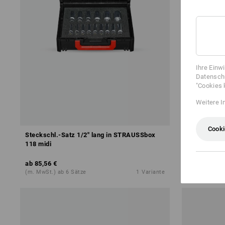
Ihre Einw
Datenschu
"Cookies 
Weitere I
SALE -17
Cooki
Steckschl.-Satz 1/2" lang in STRAUSSbox
STRAUSSbox
118 midi
ab
85,56 €
245,74 €
202
(m. MwSt.) ab 6 Sätze
1
Variante
(m. MwSt.)