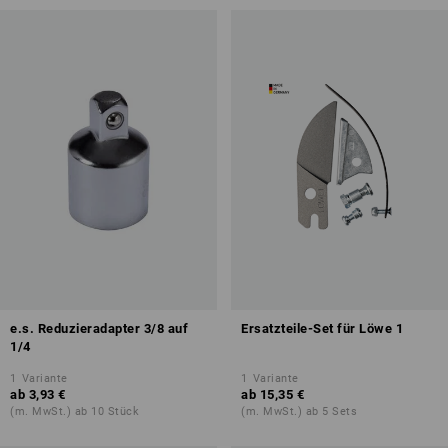
e.s. Reduzieradapter 3/8 auf
Ersatzteile-Set für Löwe 1
1/4
1
Variante
1
Variante
ab
3,93 €
ab
15,35 €
(m. MwSt.) ab 10 Stück
(m. MwSt.) ab 5 Sets