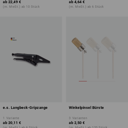
ab
22,49 €
ab
4,64 €
(m. MwSt.) ab 10 Stück
(m. MwSt.) ab 6 Stück
e.s. Langbeck-Gripzange
Winkelpinsel Bürste
1
Variante
3
Varianten
ab
20,11 €
ab
2,50 €
(m. MwSt.) ab 6 Stück
(m. MwSt.) ab 120 Stück