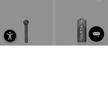
e.s. HM Frässtift Kugel
VARTA Lady LR01 Batterie
1
Variante
1
Variante
ab
11,78 €
ab
1,89 €
(m. MwSt.) ab 6 Stück
(m. MwSt.) ab 10 Pack