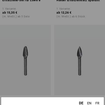
Ersatzteile-Set für Löwe 8
Halder Ersatzeinsatz Spaltaxt
1
Variante
1
Variante
ab
15,35 €
ab
12,26 €
(m. MwSt.) ab 5 Sets
(m. MwSt.) ab 6 Stück
e.s. HM Frässtift Rundbogen
e.s. HM Frässtift Spitzbogen
DE
EN
FR