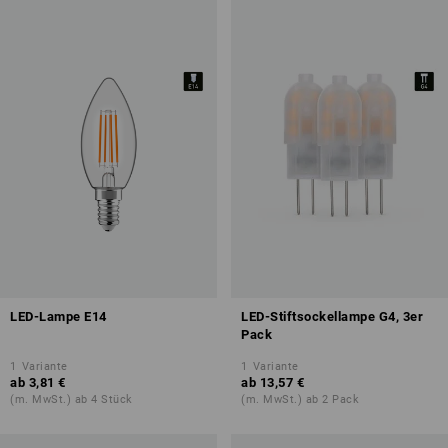
LED-Lampe E14
LED-Stiftsockellampe G4, 3er
Pack
1
Variante
1
Variante
ab
3,81 €
ab
13,57 €
(m. MwSt.) ab 4 Stück
(m. MwSt.) ab 2 Pack