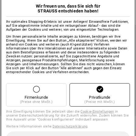
1
Variante
1
Variante
Wir freuen uns, dass Sie sich für
ab
11,78 €
ab
11,78 €
STRAUSS entschieden haben!
(m. MwSt.) ab 6 Stück
(m. MwSt.) ab 6 Stück
Ihr optimales Shopping-Erlebnis ist unser Anliegen! Einwandfreie Funktionen,
auf Sie abgestimmte Inhalte und ein reibungsloser Ablauf - das sind die
Aufgaben der Cookies und weiterer, von uns eingesetzter Technologien.
Um Ihnen personalisierte Inhalte anzeigen zu können, benötigen wir Ihre
Einwilligung. Wenn Sie auf den Button „Alle akzeptieren“ klicken, werden wir
anhand von Cookies und weiteren (auch KI-gestützten) Verfahren
Informationen über Ihre Interaktionen auf unserer Internetseite sowie Daten
aus dem Bestellprozess erfassen und diese insbesondere zu folgenden
Zwecken nutzen: personalisierte, auf Sie zugeschnittene Angebote und
Anzeigen, passgenaue Produktempfehlungen, Marktforschung sowie
Anzeigen- und Inhaltsmessungen. Sollten Sie dies nicht wünschen, können
Sie sich per Klick auf den Button “Alle ablehnen” auch gegen den Einsatz
entsprechender Cookies und Verfahren entscheiden.
Firmenkunde
Privatkunde
(Preise ohne MwSt.)
(Preise mit MwSt.)
Ihre Einwilligung können Sie jederzeit über die
Cookie-Einstellungen
in
unserer Datenschutzerklärung für die Zukunft widerrufen. Zudem können Sie
Ihre Auswahl unter "Cookies konfigurieren" individuell anpassen
Bits Color, 10er Pack, Schlitz
e.s. Reparatur-Satz für e.s.
Weitere Informationen siehe
Datenschutzerklärung
.
Umschaltknarre pro