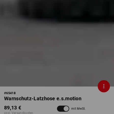
#
65418
Warnschutz-Latzhose e.s.motion
89,13 €
mit MwSt.
zzgl. Versandkosten