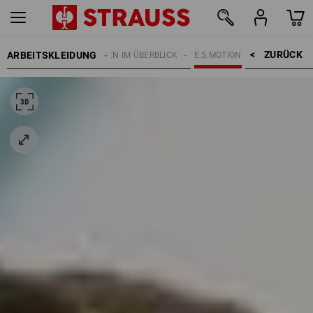
ZURÜCK    >
ARBEITSKLEIDUNG
EMEN
E.S. KOLLEKTIONEN IM ÜBERBLICK
E.S.MOTION