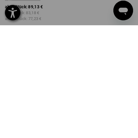
ab 1 Stück:
89,13 €
ab 5 Stück:
83,18 €
ab 20 Stück:
77,23 €
Lieferzeit ca. 2-4 Werktage
Workwearstore Verfügbarkeit
FARBE
GRÖSSE
44
wählen
wählen
warnorange / anthrazit
Mengenrabatt
ab 1 Stück
ab 5 Stück
ab 20 Stück
Ersparnis:
Ersparnis:
Ersparnis:
0
%/
Stück
7
%/
Stück
13
%/
Stück
Stück