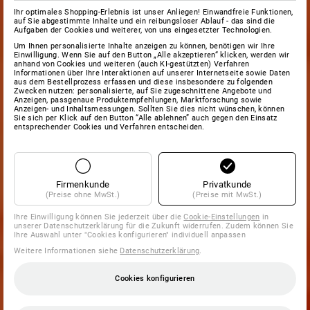
Ihr optimales Shopping-Erlebnis ist unser Anliegen! Einwandfreie Funktionen,
auf Sie abgestimmte Inhalte und ein reibungsloser Ablauf - das sind die
Aufgaben der Cookies und weiterer, von uns eingesetzter Technologien.
Um Ihnen personalisierte Inhalte anzeigen zu können, benötigen wir Ihre
Einwilligung. Wenn Sie auf den Button „Alle akzeptieren“ klicken, werden wir
anhand von Cookies und weiteren (auch KI-gestützten) Verfahren
Informationen über Ihre Interaktionen auf unserer Internetseite sowie Daten
aus dem Bestellprozess erfassen und diese insbesondere zu folgenden
Zwecken nutzen: personalisierte, auf Sie zugeschnittene Angebote und
Anzeigen, passgenaue Produktempfehlungen, Marktforschung sowie
Anzeigen- und Inhaltsmessungen. Sollten Sie dies nicht wünschen, können
Sie sich per Klick auf den Button “Alle ablehnen” auch gegen den Einsatz
entsprechender Cookies und Verfahren entscheiden.
Firmenkunde
Privatkunde
(Preise ohne MwSt.)
(Preise mit MwSt.)
Ihre Einwilligung können Sie jederzeit über die
Cookie-Einstellungen
in
unserer Datenschutzerklärung für die Zukunft widerrufen. Zudem können Sie
Ihre Auswahl unter "Cookies konfigurieren" individuell anpassen
Weitere Informationen siehe
Datenschutzerklärung
.
Cookies konfigurieren