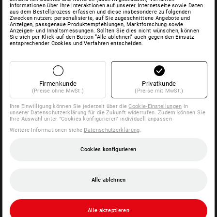
Informationen über Ihre Interaktionen auf unserer Internetseite sowie Daten
aus dem Bestellprozess erfassen und diese insbesondere zu folgenden
Zwecken nutzen: personalisierte, auf Sie zugeschnittene Angebote und
Anzeigen, passgenaue Produktempfehlungen, Marktforschung sowie
Anzeigen- und Inhaltsmessungen. Sollten Sie dies nicht wünschen, können
Sie sich per Klick auf den Button “Alle ablehnen” auch gegen den Einsatz
entsprechender Cookies und Verfahren entscheiden.
Firmenkunde
Privatkunde
(Preise ohne MwSt.)
(Preise mit MwSt.)
Ihre Einwilligung können Sie jederzeit über die
Cookie-Einstellungen
in
unserer Datenschutzerklärung für die Zukunft widerrufen. Zudem können Sie
Ihre Auswahl unter "Cookies konfigurieren" individuell anpassen
Weitere Informationen siehe
Datenschutzerklärung
.
Cookies konfigurieren
Alle ablehnen
Alle akzeptieren