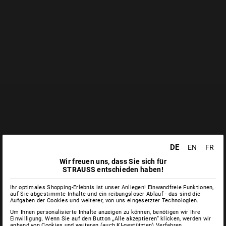
DE
EN
FR
Wir freuen uns, dass Sie sich für
STRAUSS entschieden haben!
Ihr optimales Shopping-Erlebnis ist unser Anliegen! Einwandfreie Funktionen,
auf Sie abgestimmte Inhalte und ein reibungsloser Ablauf - das sind die
Aufgaben der Cookies und weiterer, von uns eingesetzter Technologien.
Um Ihnen personalisierte Inhalte anzeigen zu können, benötigen wir Ihre
Einwilligung. Wenn Sie auf den Button „Alle akzeptieren“ klicken, werden wir
anhand von Cookies und weiteren (auch KI-gestützten) Verfahren