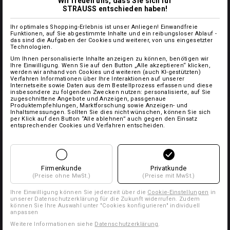
Wir freuen uns, dass Sie sich für
STRAUSS entschieden haben!
Ihr optimales Shopping-Erlebnis ist unser Anliegen! Einwandfreie
Funktionen, auf Sie abgestimmte Inhalte und ein reibungsloser Ablauf -
das sind die Aufgaben der Cookies und weiterer, von uns eingesetzter
Technologien.
Um Ihnen personalisierte Inhalte anzeigen zu können, benötigen wir
Ihre Einwilligung. Wenn Sie auf den Button „Alle akzeptieren“ klicken,
werden wir anhand von Cookies und weiteren (auch KI-gestützten)
Verfahren Informationen über Ihre Interaktionen auf unserer
Internetseite sowie Daten aus dem Bestellprozess erfassen und diese
insbesondere zu folgenden Zwecken nutzen: personalisierte, auf Sie
zugeschnittene Angebote und Anzeigen, passgenaue
Produktempfehlungen, Marktforschung sowie Anzeigen- und
Inhaltsmessungen. Sollten Sie dies nicht wünschen, können Sie sich
per Klick auf den Button “Alle ablehnen” auch gegen den Einsatz
entsprechender Cookies und Verfahren entscheiden.
Firmenkunde
Privatkunde
(Preise ohne MwSt.)
(Preise mit MwSt.)
Ihre Einwilligung können Sie jederzeit über die
Cookie-Einstellungen
in
unserer Datenschutzerklärung für die Zukunft widerrufen. Zudem
können Sie Ihre Auswahl unter "Cookies konfigurieren" individuell
anpassen
Weitere Informationen siehe
Datenschutzerklärung
.