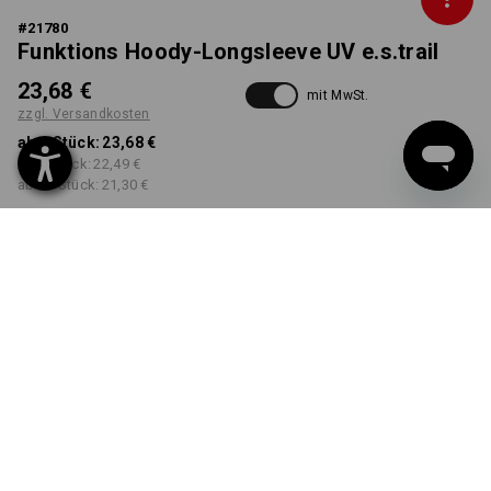
#
21780
Funktions Hoody-Longsleeve UV e.s.trail
23,68 €
mit MwSt.
zzgl. Versandkosten
ab 1 Stück:
23,68 €
ab 3 Stück:
22,49 €
ab 10 Stück:
21,30 €
Lieferzeit ca. 12-14
Workwearstore
Werktage
Verfügbarkeit
FARBE
GRÖSSE
S
wählen
wählen
schwarz
Mengenrabatt
ab 1 Stück
ab 3 Stück
ab 10 Stück