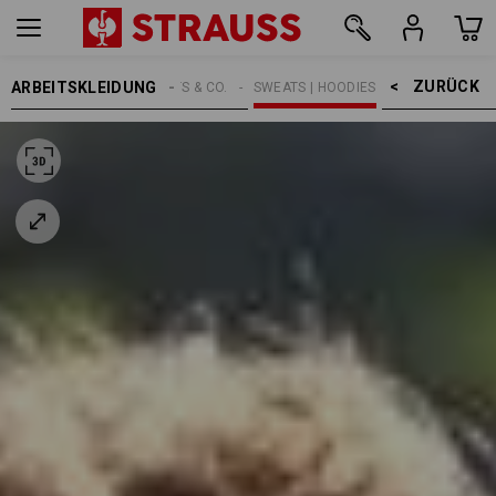
ZURÜCK    >
ARBEITSKLEIDUNG
HERREN
SHIRTS & CO.
SWEATS | HOODIES