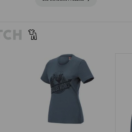
TCH
T-Shirt e.s.iconic works, Damen
Ho