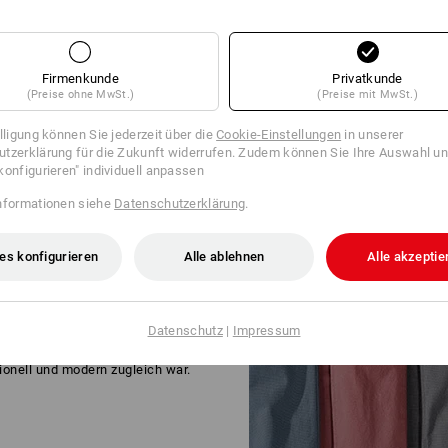
Firmenkunde
Privatkunde
(Preise ohne MwSt.)
(Preise mit MwSt.)
illigung können Sie jederzeit über die
Cookie-Einstellungen
in unserer
ION
tzerklärung für die Zukunft widerrufen. Zudem können Sie Ihre Auswahl un
konfigurieren" individuell anpassen
nformationen siehe
Datenschutzerklärung
.
ND
es konfigurieren
Alle ablehnen
Alle akzeptie
kter: Urtypisch, ehrlich, kernig –
rke Stoffe treffen auf hohen
Datenschutz
|
Impressum
ge Designs verbinden sich mit
chten Features. Heraus kommt
tionell und modern zugleich war.