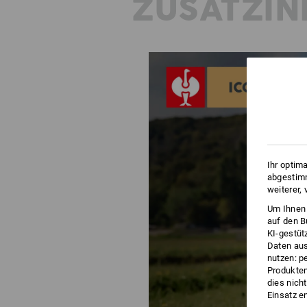
ZUSATZIN
Ihr optim
abgestimm
weiterer,
Um Ihnen 
auf den B
KI-gestüt
Daten aus
nutzen: p
Produktem
dies nich
Einsatz e