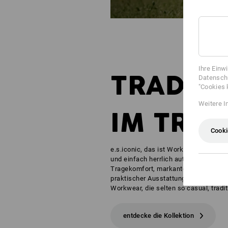
Ihre Einw
TRADIT
Datenschu
"Cookies 
Weitere I
IM TRE
Cooki
e.s.iconic, das ist Workwear mit Chara
und einfach herrlich authentisch. Sta
Tragekomfort, markante und geradlini
praktischer Ausstattung und durchda
Workwear, die selten so casual, tradi
entdecke die Kollektion