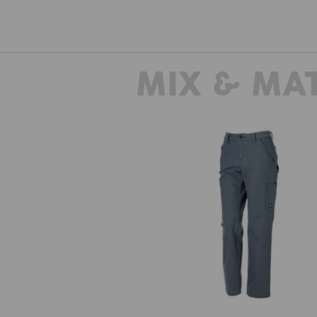
MIX & MA
Bundhose e.s.iconic, Damen