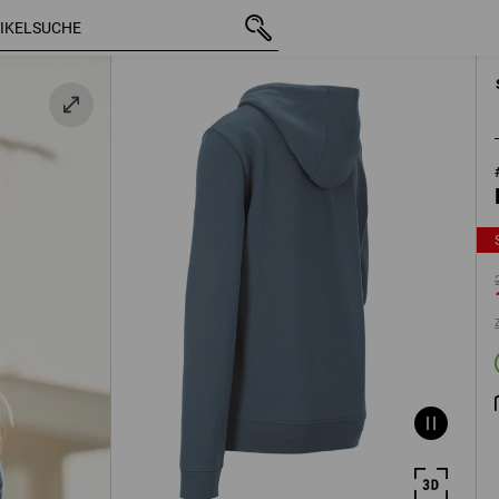
mit MwSt.
29,63 €
S
lau
15,46 €
zzgl. Versandkoste