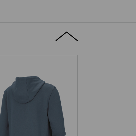
ody-Sweatshirt e.s.iconic works,
Damen