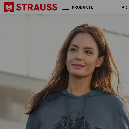
PRODUKTE
Hoody-Sweatshirt e.s.iconic
oxidb
works, Damen