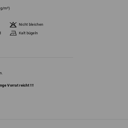
 g/m²)
Nicht bleichen
d
Kalt bügeln
n.
ange Vorrat reicht !!!