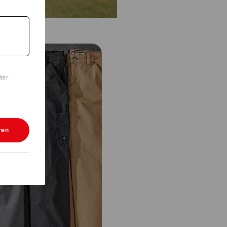
ter
ren