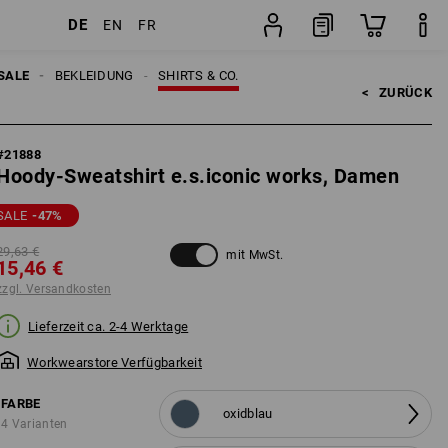
DE
EN
FR
n
Stück
SALE
BEKLEIDUNG
SHIRTS & CO.
<   
ZURÜCK
#
21888
Hoody-Sweatshirt e.s.iconic works, Damen
SALE
-47
%
29,63 €
mit MwSt.
15,46 €
zzgl. Versandkosten
Lieferzeit ca. 2-4 Werktage
Workwearstore Verfügbarkeit
FARBE
oxidblau
4 Varianten