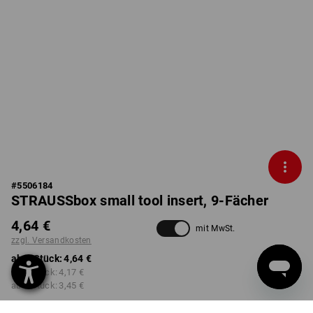
#
5506184
STRAUSSbox small tool insert, 9-Fächer
4,64 €
mit MwSt.
zzgl. Versandkosten
ab 1 Stück:
4,64 €
ab 2 Stück:
4,17 €
ab 6 Stück:
3,45 €