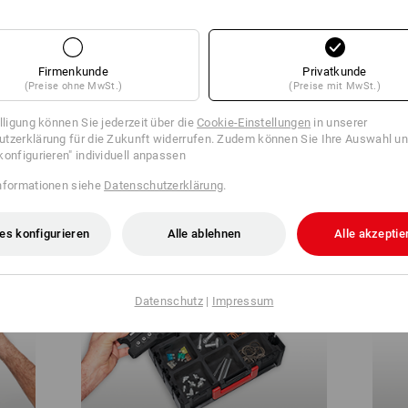
Firmenkunde
Privatkunde
(Preise ohne MwSt.)
(Preise mit MwSt.)
illigung können Sie jederzeit über die
Cookie-Einstellungen
in unserer
tzerklärung für die Zukunft widerrufen. Zudem können Sie Ihre Auswahl un
konfigurieren" individuell anpassen
STRAUSSbox 125 small öffnen
Deck
nformationen siehe
Datenschutzerklärung
.
es konfigurieren
Alle ablehnen
Alle akzeptie
Datenschutz
|
Impressum