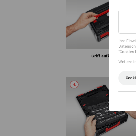
Ihre Einw
Datenschu
"Cookies 
Griff aufklappen
Weitere I
Cooki