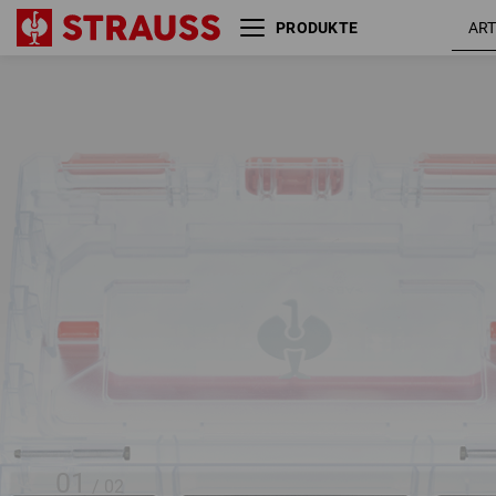
PRODUKTE
STRAUSSbox small tool insert,
6-Fächer II
01
/
02