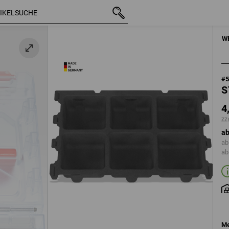
mit MwSt.
4,64 €
zzgl. Versandkosten
HANDWERKZE
W
#
S
4
zz
ab
ab
ab
Me