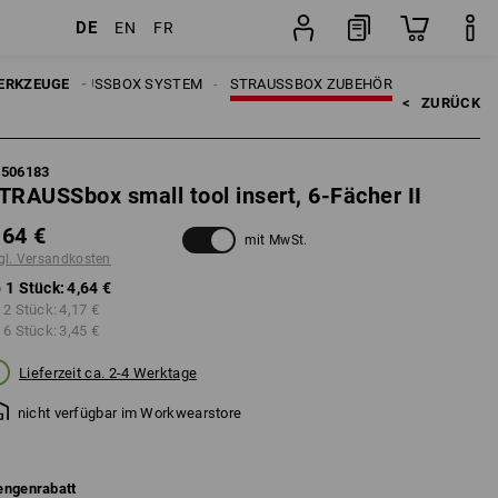
DE
EN
FR
Stück
UGE
ERKZEUGE
STRAUSSBOX SYSTEM
STRAUSSBOX ZUBEHÖR
<   
ZURÜCK
5506183
TRAUSSbox small tool insert, 6-Fächer II
,64 €
mit MwSt.
gl. Versandkosten
 1 Stück:
4,64 €
 2 Stück:
4,17 €
 6 Stück:
3,45 €
Lieferzeit ca. 2-4 Werktage
nicht verfügbar im Workwearstore
ngenrabatt