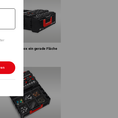
ter
el bildet mit Box ein gerade Fläche
ren