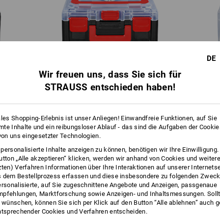
DE
Wir freuen uns, dass Sie sich für
STRAUSS entschieden haben!
STRAUSSbox 125 small
ales Shopping-Erlebnis ist unser Anliegen! Einwandfreie Funktionen, auf Sie
te Inhalte und ein reibungsloser Ablauf - das sind die Aufgaben der Cooki
 von uns eingesetzter Technologien.
ATZSPAREND MIT OPTIMALEM ZUGRI
personalisierte Inhalte anzeigen zu können, benötigen wir Ihre Einwilligung
utton „Alle akzeptieren“ klicken, werden wir anhand von Cookies und weiter
KOMPAKT & ÜBERSICHTLICH
zten) Verfahren Informationen über Ihre Interaktionen auf unserer Internets
 dem Bestellprozess erfassen und diese insbesondere zu folgenden Zwec
ersonalisierte, auf Sie zugeschnittene Angebote und Anzeigen, passgenaue
pfehlungen, Marktforschung sowie Anzeigen- und Inhaltsmessungen. Sollt
t wünschen, können Sie sich per Klick auf den Button “Alle ablehnen” auch 
ntsprechender Cookies und Verfahren entscheiden.