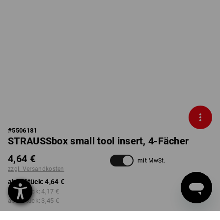
#
5506181
STRAUSSbox small tool insert, 4-Fächer
4,64 €
mit MwSt.
zzgl. Versandkosten
ab 1 Stück:
4,64 €
ab 2 Stück:
4,17 €
ab 6 Stück:
3,45 €