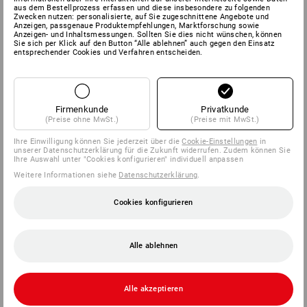
aus dem Bestellprozess erfassen und diese insbesondere zu folgenden
Zwecken nutzen: personalisierte, auf Sie zugeschnittene Angebote und
Anzeigen, passgenaue Produktempfehlungen, Marktforschung sowie
Anzeigen- und Inhaltsmessungen. Sollten Sie dies nicht wünschen, können
Sie sich per Klick auf den Button “Alle ablehnen” auch gegen den Einsatz
entsprechender Cookies und Verfahren entscheiden.
Firmenkunde
Privatkunde
(Preise ohne MwSt.)
(Preise mit MwSt.)
Ihre Einwilligung können Sie jederzeit über die
Cookie-Einstellungen
in
unserer Datenschutzerklärung für die Zukunft widerrufen. Zudem können Sie
Ihre Auswahl unter "Cookies konfigurieren" individuell anpassen
Weitere Informationen siehe
Datenschutzerklärung
.
Cookies konfigurieren
Alle ablehnen
Alle akzeptieren