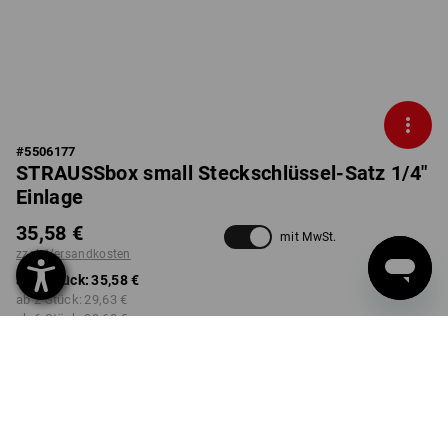
#
5506177
STRAUSSbox small Steckschlüssel-Satz 1/4"
Einlage
35,58 €
mit MwSt.
zzgl. Versandkosten
ab 1 Stück:
35,58 €
ab 2 Stück:
29,63 €
ab 6 Stück:
23,68 €
nicht verfügbar im
Lieferzeit ca. 2-4 Werktage
Workwearstore
Mengenrabatt