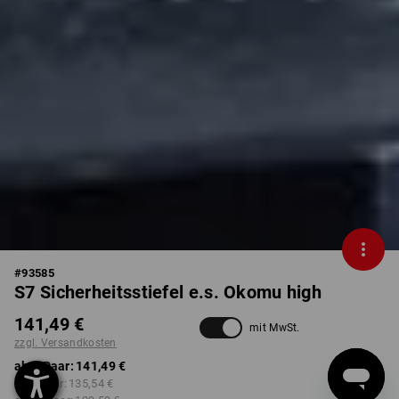
#
93585
S7 Sicherheitsstiefel e.s. Okomu high
141,49 €
mit MwSt.
zzgl. Versandkosten
ab 1 Paar:
141,49 €
ab 5 Paar:
135,54 €