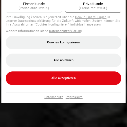
Firmenkunde
Privatkunde
(Preise ohne MwSt.)
(Preise mit MwSt.)
Ihre Einwilligung können Sie jederzeit über die
Cookie-Einstellungen
in
unserer Datenschutzerklärung für die Zukunft widerrufen. Zudem können Sie
Ihre Auswahl unter "Cookies konfigurieren" individuell anpassen
Weitere Informationen siehe
Datenschutzerklärung
.
Cookies konfigurieren
Alle ablehnen
Alle akzeptieren
Datenschutz
|
Impressum