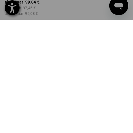
ab 1 Paar:
99,84 €
ab 3 Paar:
97,46 €
ab 10 Paar:
95,08 €
Lieferzeit ca. 2-4 Werktage
Workwearstore Verfügbarkeit
FARBE
GRÖSSE
40
wählen
wählen
smaragdgrün / chromgelb
Mengenrabatt
ab 1 Paar
ab 3 Paar
ab 10 Paar
Ersparnis:
Ersparnis:
Ersparnis:
0
%/
Paar
2
%/
Paar
5
%/
Paar
Paar