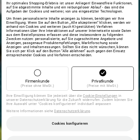
Ihr optimales Shopping-Erlebnis ist unser Anliegen! Einwandfreie Funktionen,
auf Sie abgestimmte Inhalte und ein reibungsloser Ablauf - das sind die
Aufgaben der Cookies und weiterer, von uns eingesetzter Technologien.
Um Ihnen personalisierte Inhalte anzeigen zu können, benötigen wir Ihre
Einwilligung. Wenn Sie auf den Button „Alle akzeptieren“ klicken, werden wir
anhand von Cookies und weiteren (auch KI-gestützten) Verfahren
Informationen über Ihre Interaktionen auf unserer Internetseite sowie Daten
aus dem Bestellprozess erfassen und diese insbesondere zu folgenden
Zwecken nutzen: personalisierte, auf Sie zugeschnittene Angebote und
Anzeigen, passgenaue Produktempfehlungen, Marktforschung sowie
Anzeigen- und Inhaltsmessungen. Sollten Sie dies nicht wünschen, können
Sie sich per Klick auf den Button “Alle ablehnen” auch gegen den Einsatz
entsprechender Cookies und Verfahren entscheiden.
Firmenkunde
Privatkunde
(Preise ohne MwSt.)
(Preise mit MwSt.)
Ihre Einwilligung können Sie jederzeit über die
Cookie-Einstellungen
in
unserer Datenschutzerklärung für die Zukunft widerrufen. Zudem können Sie
Ihre Auswahl unter "Cookies konfigurieren" individuell anpassen
Weitere Informationen siehe
Datenschutzerklärung
.
Cookies konfigurieren