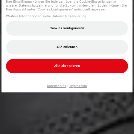
Ihre Einwilligung können Sie jederzeit über die
Cookie-Einstellungen
in
unserer Datenschutzerklärung für die Zukunft widerrufen. Zudem können Sie
Ihre Auswahl unter "Cookies konfigurieren" individuell anpassen
Weitere Informationen siehe
Datenschutzerklärung
.
Cookies konfigurieren
Alle ablehnen
Alle akzeptieren
Datenschutz
|
Impressum