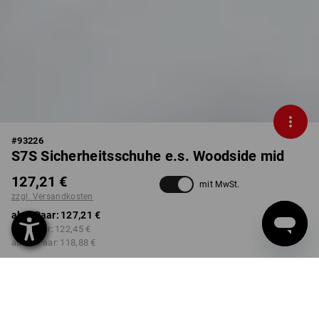
#
93226
S7S Sicherheitsschuhe e.s. Woodside mid
127,21 €
mit MwSt.
zzgl. Versandkosten
ab 1 Paar:
127,21 €
ab 3 Paar:
122,45 €
ab 10 Paar:
118,88 €
Lieferzeit ca. 2-4 Werktage
Workwearstore Verfügbarkeit
FARBE
GRÖSSE