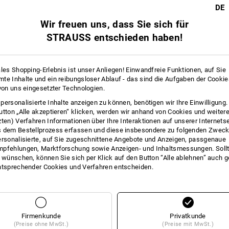
speichern die Feuchtigkeit. Funktion
20
19
DE
Feuchtigkeit vom Fuß weg nach außen.
Wir freuen uns, dass Sie sich für
atmungsaktive Schuh-Membran, die d
transportiert. Das Prinzip atmungsakt
STRAUSS entschieden haben!
atmungsaktiven Socken. Nur die Kom
atmungsaktiven Schuhen leitet Schwe
+7 weitere Features
+7 weitere Features
Prinzip Atmungsaktivität greifen.
ales Shopping-Erlebnis ist unser Anliegen! Einwandfreie Funktionen, auf Sie
te Inhalte und ein reibungsloser Ablauf - das sind die Aufgaben der Cooki
mehr
 von uns eingesetzter Technologien.
Klicken Sie auf den Button "Datenblatt
personalisierte Inhalte anzeigen zu können, benötigen wir Ihre Einwilligung
utton „Alle akzeptieren“ klicken, werden wir anhand von Cookies und weiter
Datenblatt
zten) Verfahren Informationen über Ihre Interaktionen auf unserer Internets
 dem Bestellprozess erfassen und diese insbesondere zu folgenden Zwec
Alle Details vergleichen
ersonalisierte, auf Sie zugeschnittene Angebote und Anzeigen, passgenaue
pfehlungen, Marktforschung sowie Anzeigen- und Inhaltsmessungen. Sollt
t wünschen, können Sie sich per Klick auf den Button “Alle ablehnen” auch 
ntsprechender Cookies und Verfahren entscheiden.
TCH
Firmenkunde
Privatkunde
(Preise ohne MwSt.)
(Preise mit MwSt.)