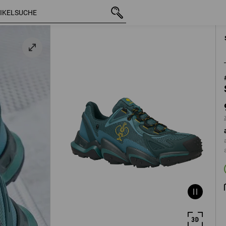
rün
mit MwSt.
95,08 €
41
zzgl. Versandko