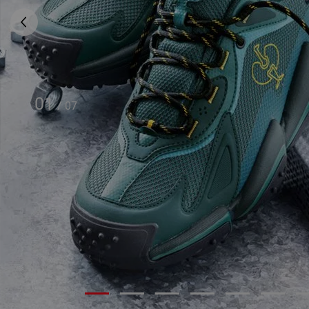
01
/
07