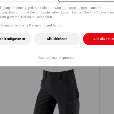
illigung können Sie jederzeit über die
Cookie-Einstellungen
in unserer
tzerklärung für die Zukunft widerrufen. Zudem können Sie Ihre Auswahl un
konfigurieren" individuell anpassen
nformationen siehe
Datenschutzerklärung
.
Short e.s.motion
es konfigurieren
Alle ablehnen
Alle akzeptie
Datenschutz
|
Impressum
S7S
ren
Short e.s.vision stretch, Herren