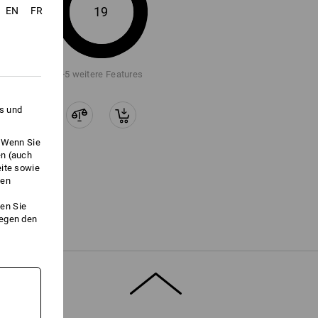
ssocken hingegen transportieren die
19
EN
FR
 Dort greift im nächsten Schritt die
ie Feuchtigkeit aus dem Schuh raus
iver Schuhe wirkt also nur mit
bination aus Funktionssocken und
iß wirkungsvoll nach außen. So kann das
+5 weitere Features
es und
" für weitere Informationen.
. Wenn Sie
en (auch
eite sowie
ken
en Sie
gegen den