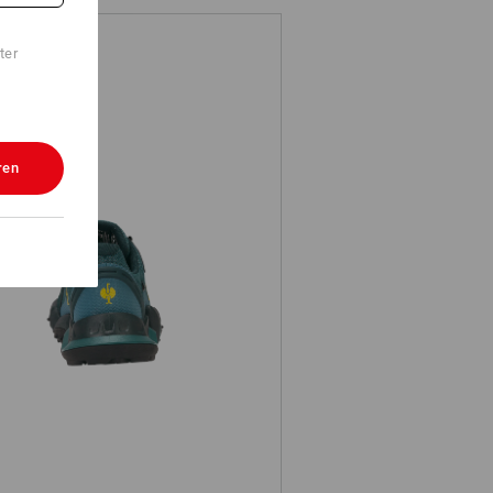
ter
ren
 Sicherheitsschuhe e.s. Peoria low