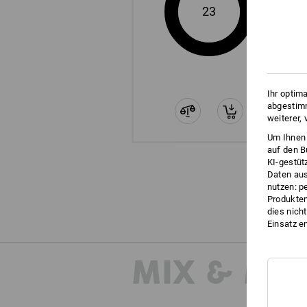
23
Ihr optim
abgestimm
weiterer,
Um Ihnen 
auf den B
KI-gestüt
Daten aus
nutzen: p
Produktem
dies nich
Einsatz e
MIX & MA