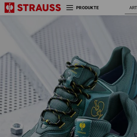
PRODUKTE
S7S Sicherheitsschuhe e.s.
smaragdg
Peoria low
/ schwarz