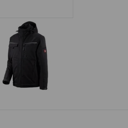
Softshelljacke e.s.motion