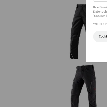
Ihre Einw
Datenschu
"Cookies 
Weitere I
Bundhose e.s.motion
Cooki
Cargohose e.s.vision stretch, Her