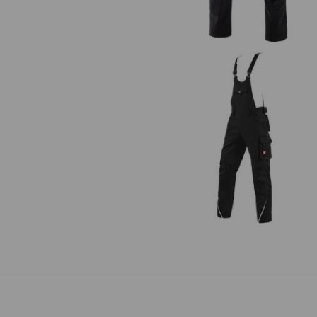
Latzhose e.s.motion