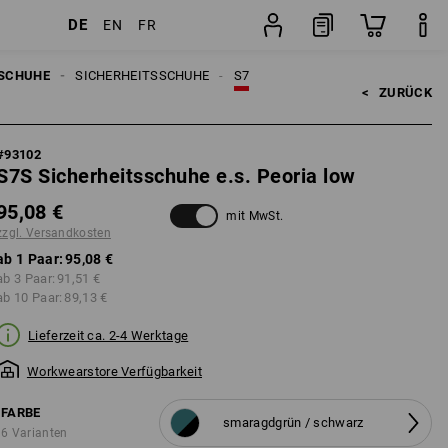
DE
EN
FR
sten
Paar
SCHUHE
SICHERHEITSSCHUHE
S7
<   
ZURÜCK
#
93102
S7S Sicherheitsschuhe e.s. Peoria low
95,08 €
mit MwSt.
zzgl. Versandkosten
ab 1 Paar:
95,08 €
ab 3 Paar:
91,51 €
ab 10 Paar:
89,13 €
Lieferzeit ca. 2-4 Werktage
Workwearstore Verfügbarkeit
FARBE
smaragdgrün / schwarz
6 Varianten