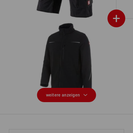
+
Softshelljacke e.s.motion 2020
weitere anzeigen