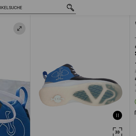
z
mit MwSt.
118,88 €
40
zzgl. Versandkos