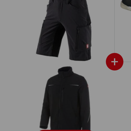
ren
Short e.s.vision stretch, Herren
+
Softshelljacke e.s.motion 2020