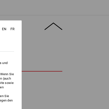
EN
FR
es und
. Wenn Sie
en (auch
eite sowie
ken
en Sie
gegen den