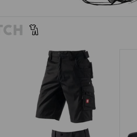
TCH
Short e.s.motion
S1P