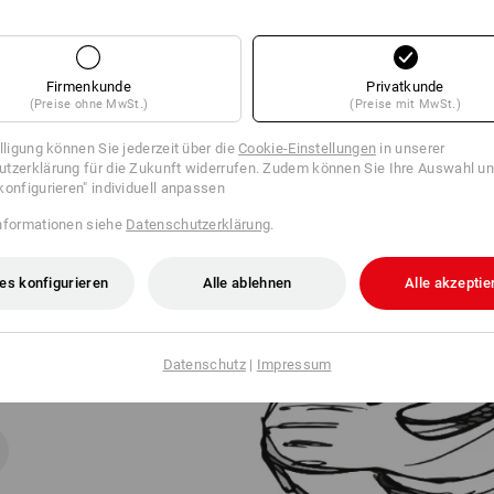
Firmenkunde
Privatkunde
(Preise ohne MwSt.)
(Preise mit MwSt.)
illigung können Sie jederzeit über die
Cookie-Einstellungen
in unserer
tzerklärung für die Zukunft widerrufen. Zudem können Sie Ihre Auswahl un
konfigurieren" individuell anpassen
EN
ZUM
nformationen siehe
Datenschutzerklärung
.
CHUHWERK
es konfigurieren
Alle ablehnen
Alle akzeptie
hwerk? Verraten Sie uns
forderungen. Der
Datenschutz
|
Impressum
hre persönlichen Top