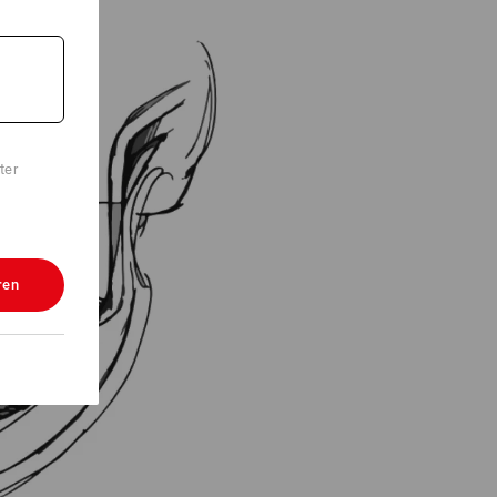
ter
ren