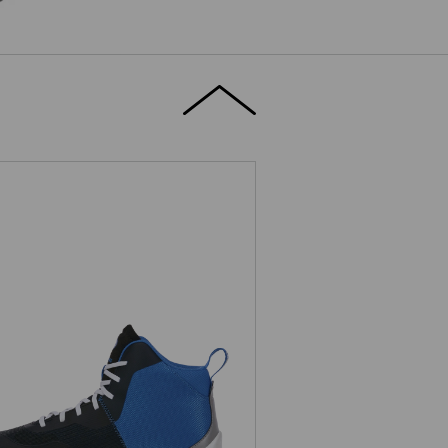
S Sicherheitsschuhe e.s. Marseille
mid