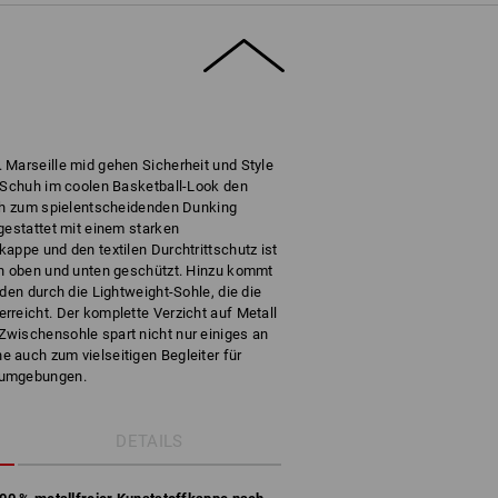
 Marseille mid gehen Sicherheit und Style
r Schuh im coolen Basketball-Look den
ich zum spielentscheidenden Dunking
gestattet mit einem starken
appe und den textilen Durchtrittschutz ist
on oben und unten geschützt. Hinzu kommt
den durch die Lightweight-Sohle, die die
rreicht. Der komplette Verzicht auf Metall
wischensohle spart nicht nur einiges an
 auch zum vielseitigen Begleiter für
sumgebungen.
DETAILS