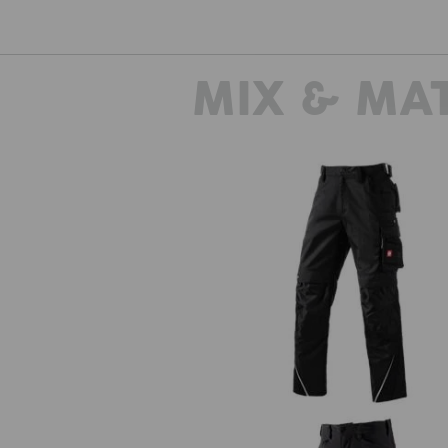
MIX & MA
Bundhose e.s.motion