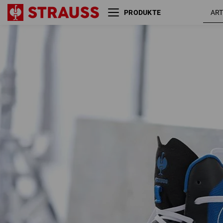
PRODUKTE
S1PS Sicherheitsschuhe e.s.
schwar
Marseille mid
/ royal