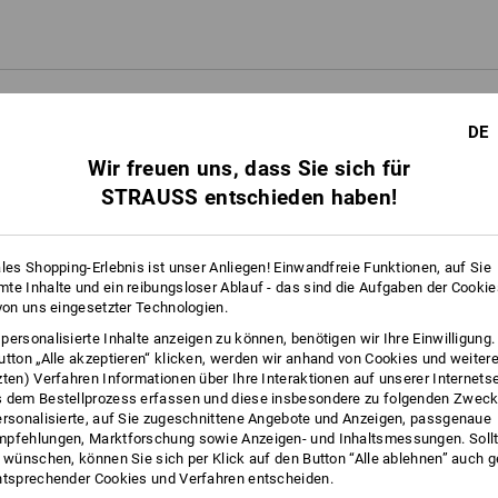
ATUNG
DE
Wir freuen uns, dass Sie sich für
STRAUSS entschieden haben!
ER
ales Shopping-Erlebnis ist unser Anliegen! Einwandfreie Funktionen, auf Sie
 zum perfekten Schuh
te Inhalte und ein reibungsloser Ablauf - das sind die Aufgaben der Cooki
 von uns eingesetzter Technologien.
personalisierte Inhalte anzeigen zu können, benötigen wir Ihre Einwilligung
utton „Alle akzeptieren“ klicken, werden wir anhand von Cookies und weiter
zten) Verfahren Informationen über Ihre Interaktionen auf unserer Internets
 dem Bestellprozess erfassen und diese insbesondere zu folgenden Zwec
ersonalisierte, auf Sie zugeschnittene Angebote und Anzeigen, passgenaue
pfehlungen, Marktforschung sowie Anzeigen- und Inhaltsmessungen. Sollt
t wünschen, können Sie sich per Klick auf den Button “Alle ablehnen” auch 
ntsprechender Cookies und Verfahren entscheiden.