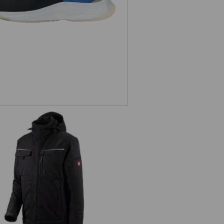
Softshelljacke e.s.motion