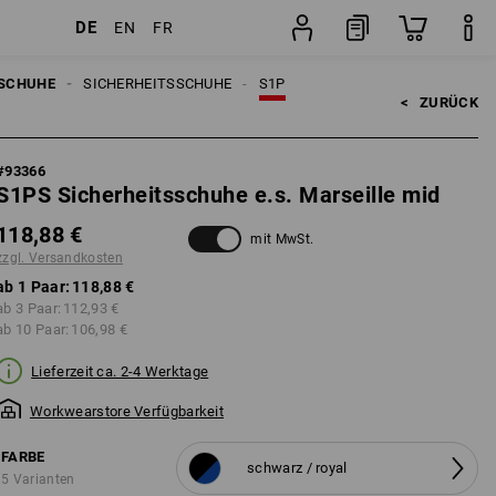
DE
EN
FR
ten
Paar
SCHUHE
SICHERHEITSSCHUHE
S1P
<   
ZURÜCK
#
93366
S1PS Sicherheitsschuhe e.s. Marseille mid
118,88 €
mit MwSt.
zzgl. Versandkosten
ab 1 Paar:
118,88 €
ab 3 Paar:
112,93 €
ab 10 Paar:
106,98 €
Lieferzeit ca. 2-4 Werktage
Workwearstore Verfügbarkeit
FARBE
schwarz / royal
5 Varianten