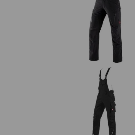
Cargohose e.s.vision stretch, Her
Latzhose e.s.motion