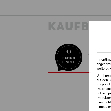
KAUFBER
SCHUHFIND
Ihr optim
In 3 Schritten
abgestimm
weiterer,
Um Ihnen 
auf den B
KI-gestüt
Daten aus
nutzen: p
Produktem
dies nich
Einsatz e