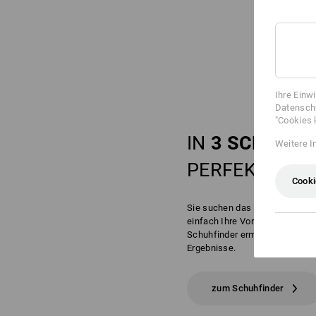
Ihre Einw
Datenschu
"Cookies 
IN
3 SCHRITT
Weitere I
PERFEKTEN
S
Cooki
Sie suchen das perfekte Schu
einfach Ihre Vorlieben und An
Schuhfinder ermittelt daraus I
Ergebnisse.
zum Schuhfinder