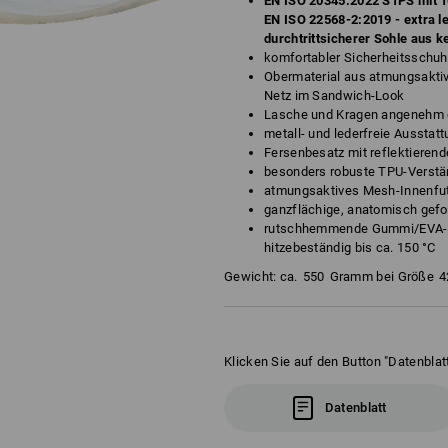
EN ISO 20345:2022 S1PS mit 1
EN ISO 22568-2:2019 - extra le
durchtrittsicherer Sohle aus 
komfortabler Sicherheitsschuh
Obermaterial aus atmungsakti
Netz im Sandwich-Look
Lasche und Kragen angenehm g
metall- und lederfreie Ausstat
Fersenbesatz mit reflektieren
besonders robuste TPU-Verstär
atmungsaktives Mesh-Innenfut
ganzflächige, anatomisch gef
rutschhemmende Gummi/EVA-So
hitzebeständig bis ca. 150 °C
Gewicht: ca.
550
Gramm bei Größe
4
Klicken Sie auf den Button "Datenblatt
Datenblatt