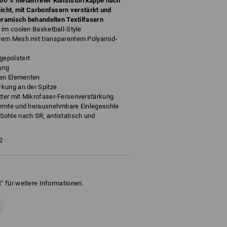
00 % metallfreier Kunststoffkappe nach
icht, mit Carbonfasern verstärkt und
keramisch behandelten Textilfasern
 im coolen Basketball-Style
vem Mesh mit transparentem Polyamid-
epolstert
tung
den Elementen
kung an der Spitze
ter mit Mikrofaser-Fersenverstärkung
ormte und herausnehmbare Einlegesohle
hle nach SR, antistatisch und
2
" für weitere Informationen.