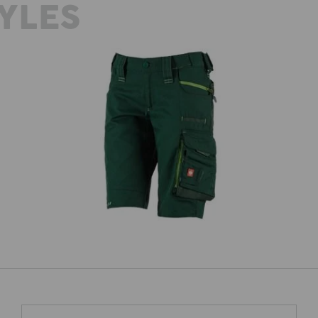
YLES
3 i
Short e.s.motion 2020, Damen