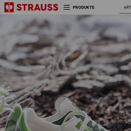
PRODUKTE
S1P Sicherheitsschuhe e.s.
grün /
Dothan low
seegrü