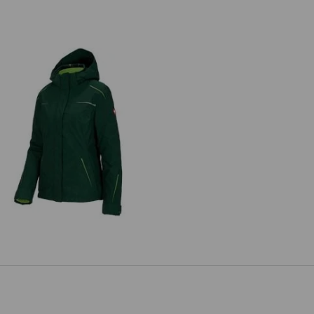
n 1 Funktionsjacke e.s.motion 2020,
Damen