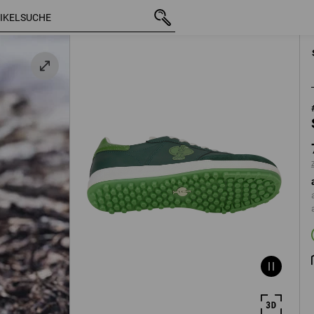
mit MwSt.
73,66 €
41
n
zzgl. Versandkost