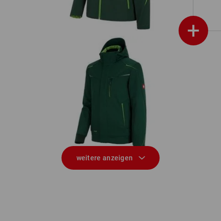
+
020,
Winter Softshelljacke e.s.motion 2020,
Herren
weitere anzeigen