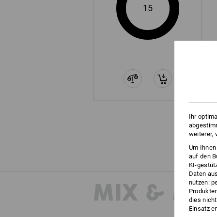
15
Ihr optim
abgestimm
weiterer,
Um Ihnen 
auf den B
KI-gestüt
Daten aus
MIX & MA
nutzen: p
Produktem
dies nich
Einsatz e