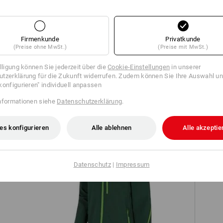
Firmenkunde
Privatkunde
(Preise ohne MwSt.)
(Preise mit MwSt.)
Short e.s.motion 2020
illigung können Sie jederzeit über die
Cookie-Einstellungen
in unserer
tzerklärung für die Zukunft widerrufen. Zudem können Sie Ihre Auswahl un
konfigurieren" individuell anpassen
nformationen siehe
Datenschutzerklärung
.
S
es konfigurieren
Alle ablehnen
Alle akzeptie
Datenschutz
|
Impressum
Softshelljacke e.s.motion 2020