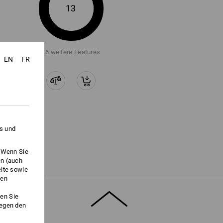
13
+6 weitere Features
EN
FR
es und
. Wenn Sie
en (auch
eite sowie
ken
en Sie
gegen den