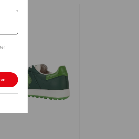
ter
1P Sicherheitsschuhe e.s. Dothan
ren
low