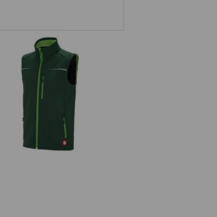
Softshell Weste e.s.motion 2020