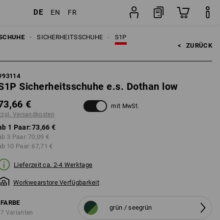
DE
EN
FR
en
Paar
SCHUHE
SICHERHEITSSCHUHE
S1P
<   
ZURÜCK
#
93114
S1P Sicherheitsschuhe e.s. Dothan low
73,66 €
mit MwSt.
zzgl. Versandkosten
ab 1 Paar:
73,66 €
ab 3 Paar:
70,09 €
ab 10 Paar:
67,71 €
Lieferzeit ca. 2-4 Werktage
Workwearstore Verfügbarkeit
FARBE
grün / seegrün
7 Varianten