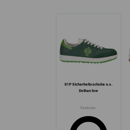
S1P Sicherheits­schuhe e.s.
Dothan low
Features: