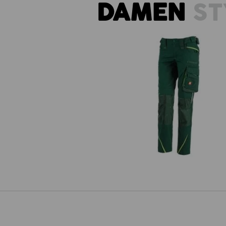
DAMEN
ST
Damenhose e.s.motion 2020