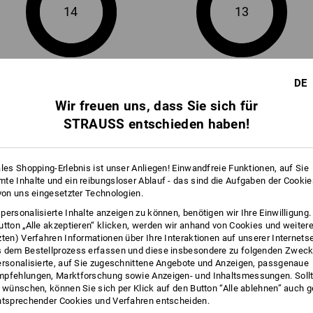
14
13
+2 weitere Features
+7 weitere Features
DE
Wir freuen uns, dass Sie sich für
STRAUSS entschieden haben!
ales Shopping-Erlebnis ist unser Anliegen! Einwandfreie Funktionen, auf Sie
te Inhalte und ein reibungsloser Ablauf - das sind die Aufgaben der Cooki
Alle Details vergleichen
 von uns eingesetzter Technologien.
personalisierte Inhalte anzeigen zu können, benötigen wir Ihre Einwilligung
utton „Alle akzeptieren“ klicken, werden wir anhand von Cookies und weiter
zten) Verfahren Informationen über Ihre Interaktionen auf unserer Internets
 dem Bestellprozess erfassen und diese insbesondere zu folgenden Zwec
TCH
ersonalisierte, auf Sie zugeschnittene Angebote und Anzeigen, passgenaue
pfehlungen, Marktforschung sowie Anzeigen- und Inhaltsmessungen. Sollt
t wünschen, können Sie sich per Klick auf den Button “Alle ablehnen” auch 
ntsprechender Cookies und Verfahren entscheiden.