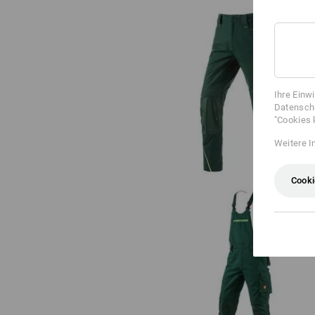
Bundhose e.s.motion 2020
Ihre Einw
Datenschu
"Cookies 
Weitere I
Cooki
Latzhose e.s.motion 2020