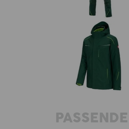
3 in 1 Funktionsjacke e.s.motion 2
Herren
PASSENDE