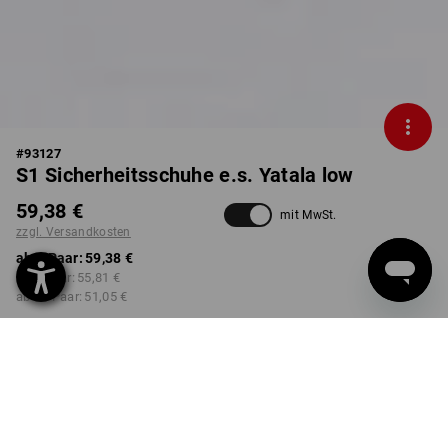
#
93127
S1 Sicherheitsschuhe e.s. Yatala low
59,38 €
mit MwSt.
zzgl. Versandkosten
ab 1 Paar:
59,38 €
ab 3 Paar:
55,81 €
ab 10 Paar:
51,05 €
Lieferzeit ca. 2-4 Werktage
Workwearstore Verfügbarkeit
FARBE
GRÖSSE
40
wählen
wählen