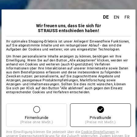
DE
EN
FR
Wir freuen uns, dass Sie sich für
STRAUSS entschieden haben!
Ihr optimales Shopping-Erlebnis ist unser Anliegen! Einwandfreie Funktionen,
auf Sie abgestimmte Inhalte und ein reibungsloser Ablauf - das sind die
Aufgaben der Cookies und weiterer, von uns eingesetzter Technologien.
Um Ihnen personalisierte Inhalte anzeigen zu können, benötigen wir Ihre
Einwilligung. Wenn Sie auf den Button „Alle akzeptieren“ klicken, werden wir
anhand von Cookies und weiteren (auch KI-gestützten) Verfahren
Informationen über Ihre Interaktionen auf unserer Internetseite sowie Daten
aus dem Bestellprozess erfassen und diese insbesondere zu folgenden
Zwecken nutzen: personalisierte, auf Sie zugeschnittene Angebote und
Anzeigen, passgenaue Produktempfehlungen, Marktforschung sowie
Anzeigen- und Inhaltsmessungen. Sollten Sie dies nicht wünschen, können
Sie sich per Klick auf den Button “Alle ablehnen” auch gegen den Einsatz
entsprechender Cookies und Verfahren entscheiden.
Firmenkunde
Privatkunde
(Preise ohne MwSt.)
(Preise mit MwSt.)
Ihre Einwilligung können Sie jederzeit über die
Cookie-Einstellungen
in
unserer Datenschutzerklärung für die Zukunft widerrufen. Zudem können Sie