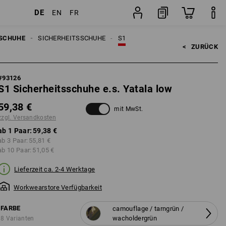
DE
EN
FR
kosten
Paar
SCHUHE
SICHERHEITSSCHUHE
S1
<   
ZURÜCK
#
93126
S1 Sicherheitsschuhe e.s. Yatala low
59,38 €
mit MwSt.
zzgl. Versandkosten
ab 1 Paar:
59,38 €
ab 3 Paar:
55,81 €
ab 10 Paar:
51,05 €
Lieferzeit ca. 2-4 Werktage
Workwearstore Verfügbarkeit
FARBE
camouflage / tarngrün /
wacholdergrün
8 Varianten