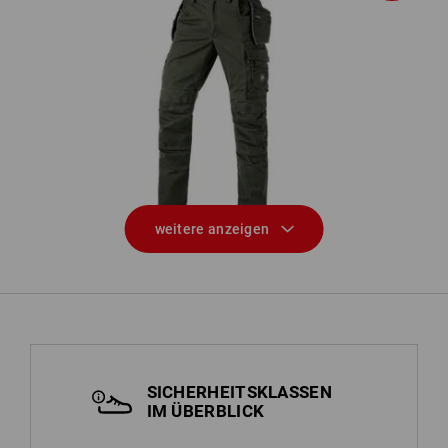
Bundhose e.s.motion ten tool-pouch
weitere anzeigen
SICHERHEITSKLASSEN
IM ÜBERBLICK