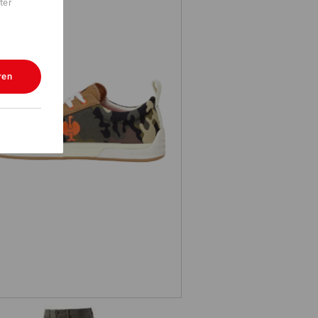
ter
ren
 Sicherheitsschuhe e.s. Yatala low