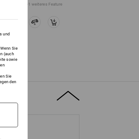
+1 weiteres Feature
es und
. Wenn Sie
en (auch
eite sowie
ken
en Sie
gegen den