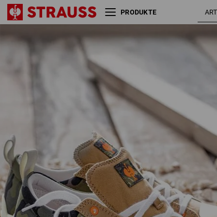
PRODUKTE
S1 Sicherheitsschuhe
camouflage /
e.s. Yatala low
tarngrün /
wacholdergrü