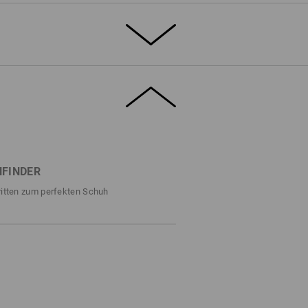
 SOMMER
, atmungsaktivem Canvas vereint der e.s.
 mit stahlharter Sicherheit. Zehenschutz,
, kraftstoffbeständige Sohle – hier
. Für frischen Komfort sorgt neben dem
sh-Innenfutter mit bequemen Polsterungen.
FINDER
 der definitiv auffällt – auch in der
ritten zum perfekten Schuh
DETAILS
S1 mit Stahlkappe
m coolen Retro-Style
in Schuh gleicht dem anderen
Canvas