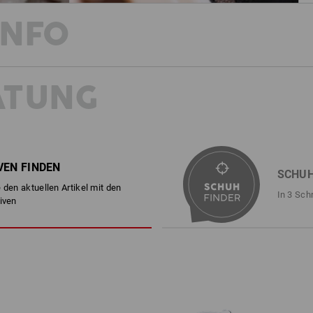
INFO
ATUNG
MIT SICHERHEIT COOL DURCH DEN
Dieser Schuh kann was! Aus robustem
Yatala low einen coolen Sommer-Style
Rutschhemmung und eine antistatische
steckt das volle S1-Schutzpaket drin
Canvas-Material auch das luftige Me
VEN FINDEN
SCHUH
Alles verpackt in einem lässigen Look,
 den aktuellen Artikel mit den
Camouflage-Variante.
In 3 Sch
iven
BESCHREIBUNG
EN ISO 20345:2022 + A1:2024 
sportlicher Sicherheitsschuh i
individuelles Druck-Design, ke
Obermaterial und Lasche aus 