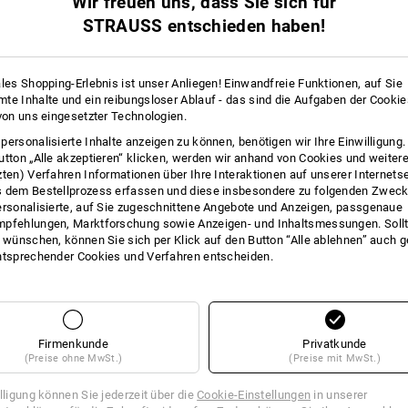
Wir freuen uns, dass Sie sich für
+2 weitere Features
+2 weitere Features
STRAUSS entschieden haben!
ales Shopping-Erlebnis ist unser Anliegen! Einwandfreie Funktionen, auf Sie
te Inhalte und ein reibungsloser Ablauf - das sind die Aufgaben der Cooki
 von uns eingesetzter Technologien.
personalisierte Inhalte anzeigen zu können, benötigen wir Ihre Einwilligung
Alle Details vergleichen
utton „Alle akzeptieren“ klicken, werden wir anhand von Cookies und weiter
zten) Verfahren Informationen über Ihre Interaktionen auf unserer Internets
 dem Bestellprozess erfassen und diese insbesondere zu folgenden Zwec
ersonalisierte, auf Sie zugeschnittene Angebote und Anzeigen, passgenaue
pfehlungen, Marktforschung sowie Anzeigen- und Inhaltsmessungen. Sollt
t wünschen, können Sie sich per Klick auf den Button “Alle ablehnen” auch 
ntsprechender Cookies und Verfahren entscheiden.
TCH
Firmenkunde
Privatkunde
(Preise ohne MwSt.)
(Preise mit MwSt.)
illigung können Sie jederzeit über die
Cookie-Einstellungen
in unserer