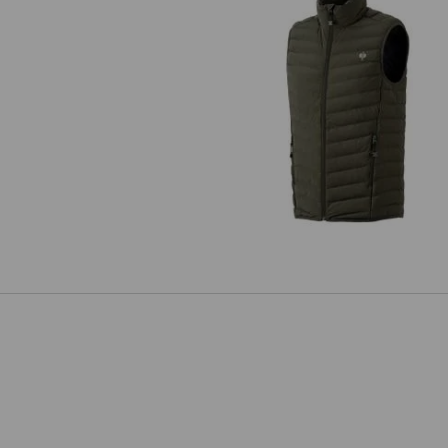
Weste e.s.motion ten