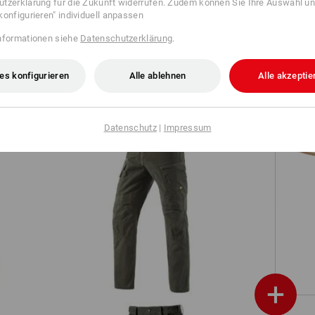
tzerklärung für die Zukunft widerrufen. Zudem können Sie Ihre Auswahl un
konfigurieren" individuell anpassen
Short e.s.motion ten
nformationen siehe
Datenschutzerklärung
.
es konfigurieren
Alle ablehnen
Alle akzeptie
S1
Datenschutz
|
Impressum
Worker-Cargohose e.s.vintage
+