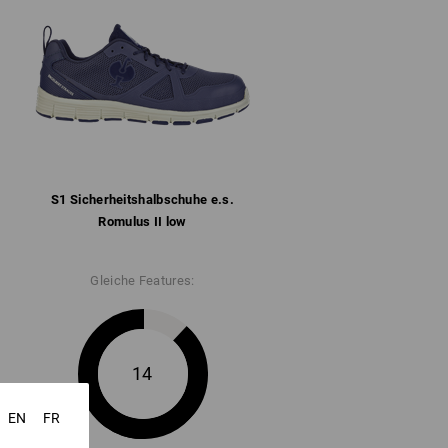
epolstert
ter mit Mikrofaser-Fersenverstärkung
are Einlegesohle
bel gedämpfte Gummi/Phylon-Sohle nach
tändig (FO) und hitzebeständig bis ca. 150
2
S1 Sicherheits­halbschuhe e.s.
Romulus II low
" für weitere Informationen.
Gleiche Features:
14
EN
FR