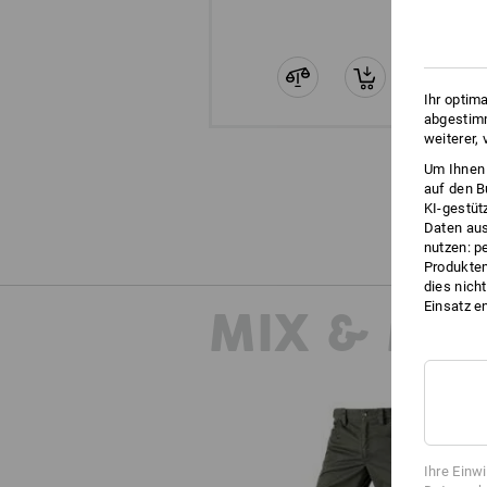
Ihr optim
abgestimm
weiterer,
Um Ihnen 
auf den B
KI-gestüt
Daten aus
nutzen: p
Produktem
dies nich
Einsatz e
MIX & MA
Ihre Einw