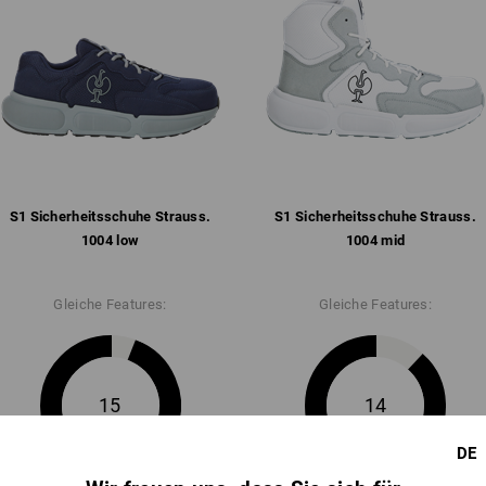
lederfreie Ausstattung
Lasche und Kragen angenehm g
atmungsaktives Mesh-Innenfut
ganzflächige und herausnehmb
rutschhemmende und komforta
SR, antistatisch, kraftstoffbes
°C
Gewicht: ca.
495
Gramm bei Größe
4
S1 Sicherheits­schuhe Strauss.​
S1 Sicherheits­schuhe Strauss.​
1004 low
1004 mid
Klicken Sie auf den Button "Datenblatt
Gleiche Features:
Gleiche Features:
Datenblatt
15
14
DE