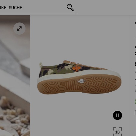
mit MwSt.
59,38 €
41
zzgl. Versand
n