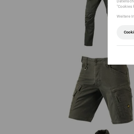
Datenschu
"Cookies 
Bundhose e.s.motion ten
Weitere I
Cooki
Cargo-Short e.s.vintage