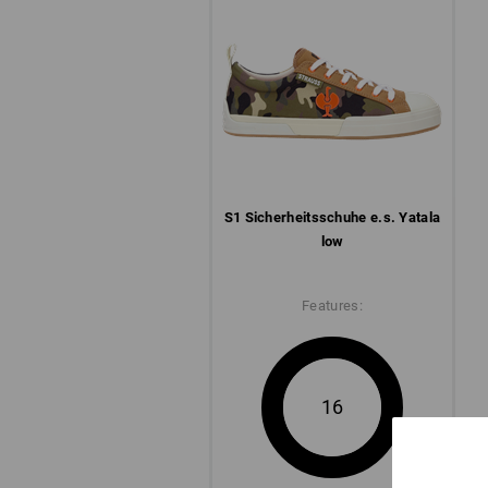
S1 Sicherheits­schuhe e.s. Yatala
low
Features:
16