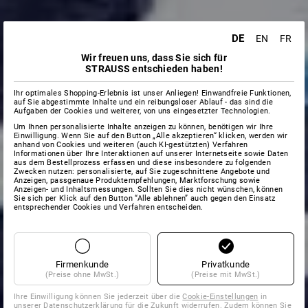
DE
EN
FR
Wir freuen uns, dass Sie sich für
STRAUSS entschieden haben!
Ihr optimales Shopping-Erlebnis ist unser Anliegen! Einwandfreie Funktionen,
auf Sie abgestimmte Inhalte und ein reibungsloser Ablauf - das sind die
Aufgaben der Cookies und weiterer, von uns eingesetzter Technologien.
Um Ihnen personalisierte Inhalte anzeigen zu können, benötigen wir Ihre
Einwilligung. Wenn Sie auf den Button „Alle akzeptieren“ klicken, werden wir
anhand von Cookies und weiteren (auch KI-gestützten) Verfahren
Informationen über Ihre Interaktionen auf unserer Internetseite sowie Daten
aus dem Bestellprozess erfassen und diese insbesondere zu folgenden
Zwecken nutzen: personalisierte, auf Sie zugeschnittene Angebote und
Anzeigen, passgenaue Produktempfehlungen, Marktforschung sowie
Anzeigen- und Inhaltsmessungen. Sollten Sie dies nicht wünschen, können
Sie sich per Klick auf den Button “Alle ablehnen” auch gegen den Einsatz
entsprechender Cookies und Verfahren entscheiden.
Firmenkunde
Privatkunde
(Preise ohne MwSt.)
(Preise mit MwSt.)
Ihre Einwilligung können Sie jederzeit über die
Cookie-Einstellungen
in
unserer Datenschutzerklärung für die Zukunft widerrufen. Zudem können Sie