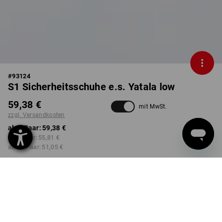
#
93124
S1 Sicherheitsschuhe e.s. Yatala low
59,38 €
mit MwSt.
zzgl. Versandkosten
ab 1 Paar:
59,38 €
ab 3 Paar:
55,81 €
ab 10 Paar:
51,05 €
Lieferzeit ca. 2-4 Werktage
Workwearstore Verfügbarkeit
FARBE
GRÖSSE
40
wählen
wählen