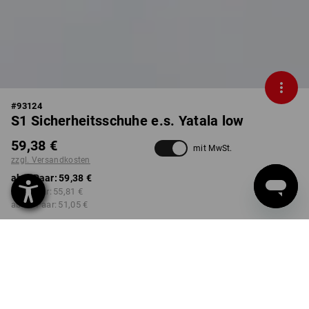
#
93124
S1 Sicherheitsschuhe e.s. Yatala low
59,38 €
mit MwSt.
zzgl. Versandkosten
ab 1 Paar:
59,38 €
ab 3 Paar:
55,81 €
ab 10 Paar:
51,05 €
Lieferzeit ca. 2-4 Werktage
Workwearstore Verfügbarkeit
FARBE
GRÖSSE
40
wählen
wählen