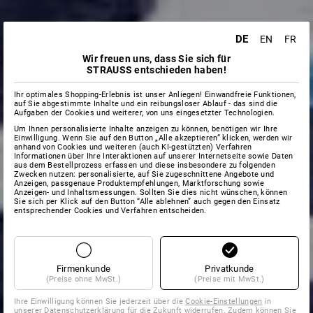
DE
EN
FR
Wir freuen uns, dass Sie sich für
STRAUSS entschieden haben!
Ihr optimales Shopping-Erlebnis ist unser Anliegen! Einwandfreie Funktionen,
auf Sie abgestimmte Inhalte und ein reibungsloser Ablauf - das sind die
Aufgaben der Cookies und weiterer, von uns eingesetzter Technologien.
Um Ihnen personalisierte Inhalte anzeigen zu können, benötigen wir Ihre
Einwilligung. Wenn Sie auf den Button „Alle akzeptieren“ klicken, werden wir
anhand von Cookies und weiteren (auch KI-gestützten) Verfahren
Informationen über Ihre Interaktionen auf unserer Internetseite sowie Daten
aus dem Bestellprozess erfassen und diese insbesondere zu folgenden
Zwecken nutzen: personalisierte, auf Sie zugeschnittene Angebote und
Anzeigen, passgenaue Produktempfehlungen, Marktforschung sowie
Anzeigen- und Inhaltsmessungen. Sollten Sie dies nicht wünschen, können
Sie sich per Klick auf den Button “Alle ablehnen” auch gegen den Einsatz
entsprechender Cookies und Verfahren entscheiden.
Firmenkunde
Privatkunde
(Preise ohne MwSt.)
(Preise mit MwSt.)
Ihre Einwilligung können Sie jederzeit über die
Cookie-Einstellungen
in
unserer Datenschutzerklärung für die Zukunft widerrufen. Zudem können Sie