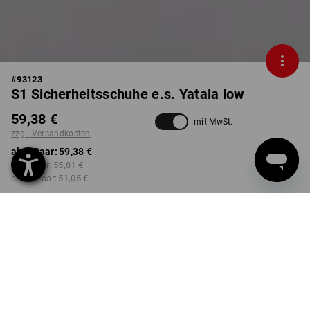
#
93123
S1 Sicherheitsschuhe e.s. Yatala low
59,38 €
mit MwSt.
zzgl. Versandkosten
ab 1 Paar:
59,38 €
ab 3 Paar:
55,81 €
ab 10 Paar:
51,05 €
Lieferzeit ca. 2-4 Werktage
Workwearstore Verfügbarkeit
FARBE
GRÖSSE
41
wählen
wählen
hellbeige