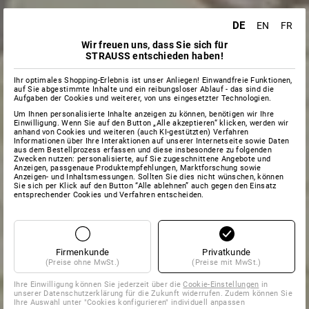
DE
EN
FR
Wir freuen uns, dass Sie sich für
STRAUSS entschieden haben!
Ihr optimales Shopping-Erlebnis ist unser Anliegen! Einwandfreie Funktionen,
auf Sie abgestimmte Inhalte und ein reibungsloser Ablauf - das sind die
Aufgaben der Cookies und weiterer, von uns eingesetzter Technologien.
Um Ihnen personalisierte Inhalte anzeigen zu können, benötigen wir Ihre
Einwilligung. Wenn Sie auf den Button „Alle akzeptieren“ klicken, werden wir
anhand von Cookies und weiteren (auch KI-gestützten) Verfahren
Informationen über Ihre Interaktionen auf unserer Internetseite sowie Daten
aus dem Bestellprozess erfassen und diese insbesondere zu folgenden
Zwecken nutzen: personalisierte, auf Sie zugeschnittene Angebote und
Anzeigen, passgenaue Produktempfehlungen, Marktforschung sowie
Anzeigen- und Inhaltsmessungen. Sollten Sie dies nicht wünschen, können
Sie sich per Klick auf den Button “Alle ablehnen” auch gegen den Einsatz
entsprechender Cookies und Verfahren entscheiden.
Firmenkunde
Privatkunde
(Preise ohne MwSt.)
(Preise mit MwSt.)
Ihre Einwilligung können Sie jederzeit über die
Cookie-Einstellungen
in
unserer Datenschutzerklärung für die Zukunft widerrufen. Zudem können Sie
Ihre Auswahl unter "Cookies konfigurieren" individuell anpassen