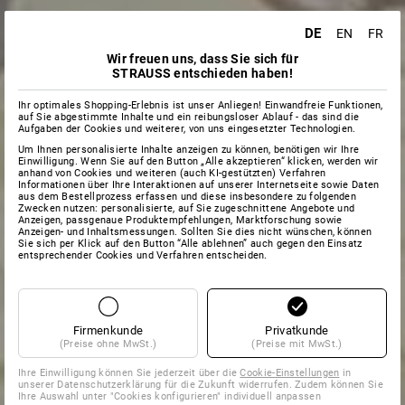
DE
EN
FR
Wir freuen uns, dass Sie sich für
STRAUSS entschieden haben!
Ihr optimales Shopping-Erlebnis ist unser Anliegen! Einwandfreie Funktionen,
auf Sie abgestimmte Inhalte und ein reibungsloser Ablauf - das sind die
Aufgaben der Cookies und weiterer, von uns eingesetzter Technologien.
Um Ihnen personalisierte Inhalte anzeigen zu können, benötigen wir Ihre
Einwilligung. Wenn Sie auf den Button „Alle akzeptieren“ klicken, werden wir
anhand von Cookies und weiteren (auch KI-gestützten) Verfahren
Informationen über Ihre Interaktionen auf unserer Internetseite sowie Daten
aus dem Bestellprozess erfassen und diese insbesondere zu folgenden
Zwecken nutzen: personalisierte, auf Sie zugeschnittene Angebote und
Anzeigen, passgenaue Produktempfehlungen, Marktforschung sowie
Anzeigen- und Inhaltsmessungen. Sollten Sie dies nicht wünschen, können
Sie sich per Klick auf den Button “Alle ablehnen” auch gegen den Einsatz
entsprechender Cookies und Verfahren entscheiden.
Firmenkunde
Privatkunde
(Preise ohne MwSt.)
(Preise mit MwSt.)
Ihre Einwilligung können Sie jederzeit über die
Cookie-Einstellungen
in
unserer Datenschutzerklärung für die Zukunft widerrufen. Zudem können Sie
Ihre Auswahl unter "Cookies konfigurieren" individuell anpassen