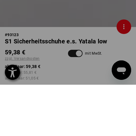
#
93123
S1 Sicherheitsschuhe e.s. Yatala low
59,38 €
mit MwSt.
zzgl. Versandkosten
ab 1 Paar:
59,38 €
ab 3 Paar:
55,81 €
ab 10 Paar:
51,05 €
Lieferzeit ca. 2-4 Werktage
Workwearstore Verfügbarkeit
FARBE
GRÖSSE
41
wählen
wählen
hellbeige