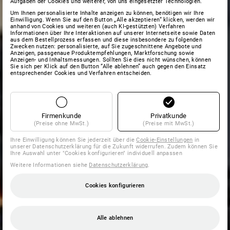
Aufgaben der Cookies und weiterer, von uns eingesetzter Technologien.
Um Ihnen personalisierte Inhalte anzeigen zu können, benötigen wir Ihre
Einwilligung. Wenn Sie auf den Button „Alle akzeptieren“ klicken, werden wir
anhand von Cookies und weiteren (auch KI-gestützten) Verfahren
Informationen über Ihre Interaktionen auf unserer Internetseite sowie Daten
aus dem Bestellprozess erfassen und diese insbesondere zu folgenden
Zwecken nutzen: personalisierte, auf Sie zugeschnittene Angebote und
Anzeigen, passgenaue Produktempfehlungen, Marktforschung sowie
Anzeigen- und Inhaltsmessungen. Sollten Sie dies nicht wünschen, können
Sie sich per Klick auf den Button “Alle ablehnen” auch gegen den Einsatz
entsprechender Cookies und Verfahren entscheiden.
Firmenkunde
Privatkunde
(Preise ohne MwSt.)
(Preise mit MwSt.)
Ihre Einwilligung können Sie jederzeit über die
Cookie-Einstellungen
in
unserer Datenschutzerklärung für die Zukunft widerrufen. Zudem können Sie
Ihre Auswahl unter "Cookies konfigurieren" individuell anpassen
Weitere Informationen siehe
Datenschutzerklärung
.
Cookies konfigurieren
Alle ablehnen