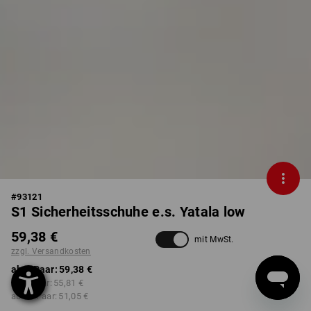
#
93121
S1 Sicherheitsschuhe e.s. Yatala low
59,38 €
mit MwSt.
zzgl. Versandkosten
ab 1 Paar:
59,38 €
ab 3 Paar:
55,81 €
ab 10 Paar:
51,05 €