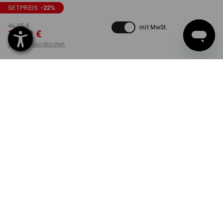
SETPREIS
-22
%
46,05 €
mit MwSt.
35,69 €
zzgl. Versandkosten
nicht verfügbar im
Lieferzeit ca. 2-4 Werktage
Workwearstore
Set
PRODUKTINFO
BESCHREIBUNG
SET BESTEHEND AUS: