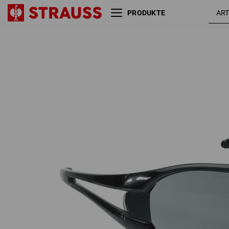
PRODUKTE
Schutzbrille e.s.vision
get