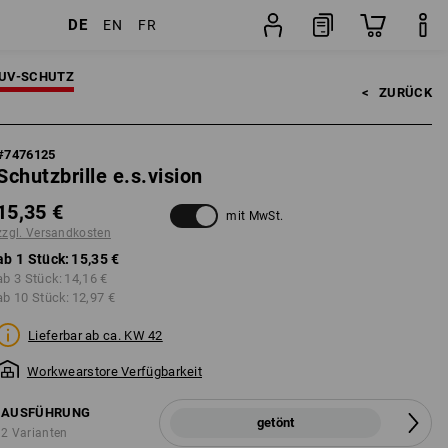
DE
EN
FR
Stück
UV-SCHUTZ
<   
ZURÜCK
#
7476125
Schutzbrille e.s.vision
15,35 €
mit MwSt.
zzgl. Versandkosten
ab 1 Stück:
15,35 €
ab 3 Stück:
14,16 €
ab 10 Stück:
12,97 €
Lieferbar ab ca. KW 42
Workwearstore Verfügbarkeit
AUSFÜHRUNG
getönt
2 Varianten