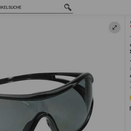
mit MwSt.
15,35 €
önt
zzgl. Versandkosten