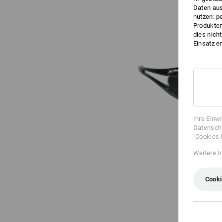
Daten aus
nutzen: p
Produktem
dies nich
Einsatz e
Ihre Einw
Datenschu
"Cookies 
Weitere I
Cooki