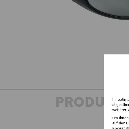
PRODUKT
Ihr optim
abgestimm
weiterer,
Um Ihnen 
auf den B
KI-gestüt