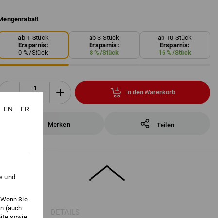
Mengenrabatt
ab 1 Stück
ab 3 Stück
ab 10 Stück
Ersparnis:
Ersparnis:
Ersparnis:
0
%/
Stück
8
%/
Stück
16
%/
Stück
In den Warenkorb
Stück
EN
FR
Merken
Teilen
es und
. Wenn Sie
en (auch
DETAILS
eite sowie