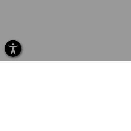
SERVICE 0 60 50 / 97 10 12
SERV
Hom
Liefe
NEWSLETTER-ANMELDUNG
Umta
Beza