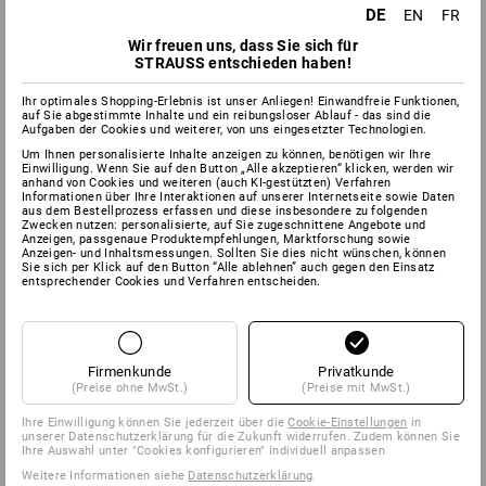
DE
EN
FR
Wir freuen uns, dass Sie sich für
STRAUSS entschieden haben!
Ihr optimales Shopping-Erlebnis ist unser Anliegen! Einwandfreie Funktionen,
auf Sie abgestimmte Inhalte und ein reibungsloser Ablauf - das sind die
Aufgaben der Cookies und weiterer, von uns eingesetzter Technologien.
Um Ihnen personalisierte Inhalte anzeigen zu können, benötigen wir Ihre
Einwilligung. Wenn Sie auf den Button „Alle akzeptieren“ klicken, werden wir
anhand von Cookies und weiteren (auch KI-gestützten) Verfahren
Informationen über Ihre Interaktionen auf unserer Internetseite sowie Daten
aus dem Bestellprozess erfassen und diese insbesondere zu folgenden
Zwecken nutzen: personalisierte, auf Sie zugeschnittene Angebote und
Anzeigen, passgenaue Produktempfehlungen, Marktforschung sowie
Anzeigen- und Inhaltsmessungen. Sollten Sie dies nicht wünschen, können
Sie sich per Klick auf den Button “Alle ablehnen” auch gegen den Einsatz
entsprechender Cookies und Verfahren entscheiden.
Firmenkunde
Privatkunde
(Preise ohne MwSt.)
(Preise mit MwSt.)
Ihre Einwilligung können Sie jederzeit über die
Cookie-Einstellungen
in
unserer Datenschutzerklärung für die Zukunft widerrufen. Zudem können Sie
Ihre Auswahl unter "Cookies konfigurieren" individuell anpassen
Weitere Informationen siehe
Datenschutzerklärung
.