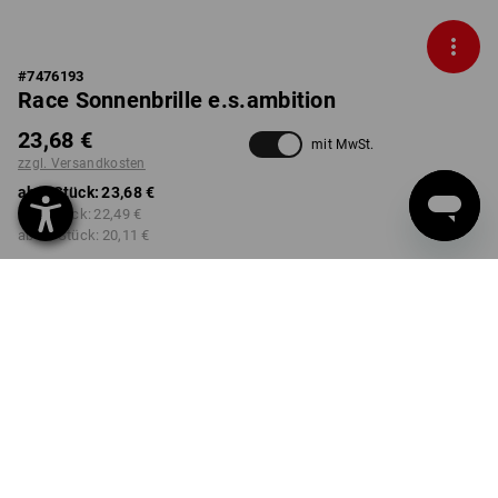
#
7476193
Race Sonnenbrille e.s.ambition
23,68 €
mit MwSt.
zzgl. Versandkosten
ab 1 Stück:
23,68 €
ab 3 Stück:
22,49 €
ab 10 Stück:
20,11 €
Lieferzeit ca. 2-4 Werktage
Workwearstore Verfügbarkeit
FARBE
wählen
enzianblau
Mengenrabatt