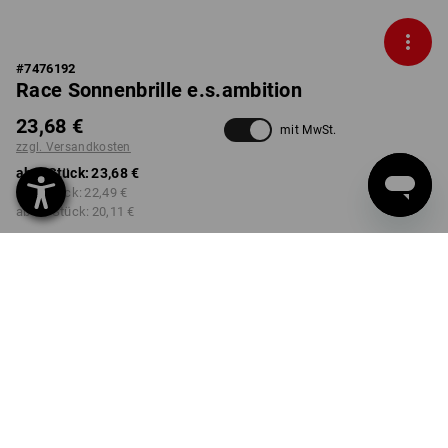
#
7476192
Race Sonnenbrille e.s.ambition
23,68 €
mit MwSt.
zzgl. Versandkosten
ab 1 Stück:
23,68 €
ab 3 Stück:
22,49 €
ab 10 Stück:
20,11 €
Lieferbar ab ca. KW 49
Workwearstore Verfügbarkeit
FARBE
wählen
anthrazit
Mengenrabatt