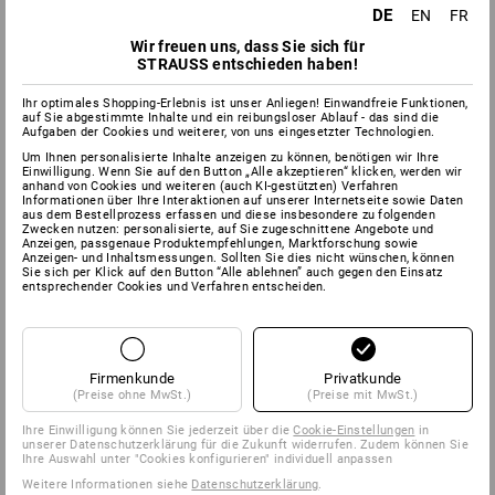
DE
EN
FR
Wir freuen uns, dass Sie sich für
STRAUSS entschieden haben!
Ihr optimales Shopping-Erlebnis ist unser Anliegen! Einwandfreie Funktionen,
auf Sie abgestimmte Inhalte und ein reibungsloser Ablauf - das sind die
Aufgaben der Cookies und weiterer, von uns eingesetzter Technologien.
Um Ihnen personalisierte Inhalte anzeigen zu können, benötigen wir Ihre
Einwilligung. Wenn Sie auf den Button „Alle akzeptieren“ klicken, werden wir
anhand von Cookies und weiteren (auch KI-gestützten) Verfahren
Informationen über Ihre Interaktionen auf unserer Internetseite sowie Daten
aus dem Bestellprozess erfassen und diese insbesondere zu folgenden
Zwecken nutzen: personalisierte, auf Sie zugeschnittene Angebote und
Anzeigen, passgenaue Produktempfehlungen, Marktforschung sowie
Anzeigen- und Inhaltsmessungen. Sollten Sie dies nicht wünschen, können
Sie sich per Klick auf den Button “Alle ablehnen” auch gegen den Einsatz
entsprechender Cookies und Verfahren entscheiden.
Firmenkunde
Privatkunde
(Preise ohne MwSt.)
(Preise mit MwSt.)
Ihre Einwilligung können Sie jederzeit über die
Cookie-Einstellungen
in
unserer Datenschutzerklärung für die Zukunft widerrufen. Zudem können Sie
Ihre Auswahl unter "Cookies konfigurieren" individuell anpassen
Weitere Informationen siehe
Datenschutzerklärung
.