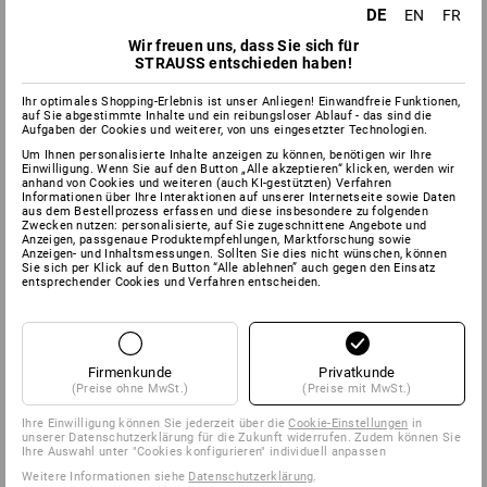
DE
EN
FR
Wir freuen uns, dass Sie sich für
STRAUSS entschieden haben!
Ihr optimales Shopping-Erlebnis ist unser Anliegen! Einwandfreie Funktionen,
auf Sie abgestimmte Inhalte und ein reibungsloser Ablauf - das sind die
Aufgaben der Cookies und weiterer, von uns eingesetzter Technologien.
Um Ihnen personalisierte Inhalte anzeigen zu können, benötigen wir Ihre
Einwilligung. Wenn Sie auf den Button „Alle akzeptieren“ klicken, werden wir
anhand von Cookies und weiteren (auch KI-gestützten) Verfahren
Informationen über Ihre Interaktionen auf unserer Internetseite sowie Daten
aus dem Bestellprozess erfassen und diese insbesondere zu folgenden
Zwecken nutzen: personalisierte, auf Sie zugeschnittene Angebote und
Anzeigen, passgenaue Produktempfehlungen, Marktforschung sowie
Anzeigen- und Inhaltsmessungen. Sollten Sie dies nicht wünschen, können
Sie sich per Klick auf den Button “Alle ablehnen” auch gegen den Einsatz
entsprechender Cookies und Verfahren entscheiden.
Firmenkunde
Privatkunde
(Preise ohne MwSt.)
(Preise mit MwSt.)
Ihre Einwilligung können Sie jederzeit über die
Cookie-Einstellungen
in
unserer Datenschutzerklärung für die Zukunft widerrufen. Zudem können Sie
Ihre Auswahl unter "Cookies konfigurieren" individuell anpassen
Weitere Informationen siehe
Datenschutzerklärung
.