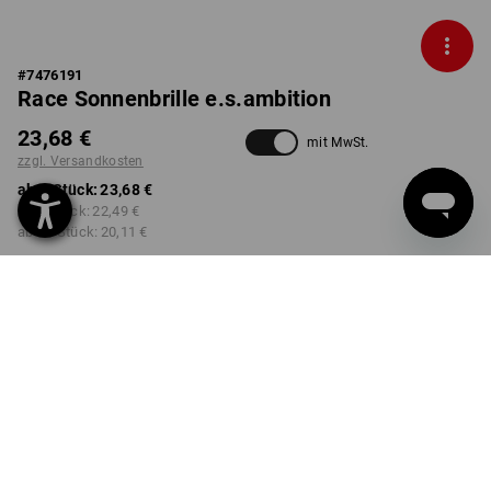
#
7476191
Race Sonnenbrille e.s.ambition
23,68 €
mit MwSt.
zzgl. Versandkosten
ab 1 Stück:
23,68 €
ab 3 Stück:
22,49 €
ab 10 Stück:
20,11 €
Lieferzeit ca. 2-4 Werktage
Workwearstore Verfügbarkeit
FARBE
wählen
schwarz / warngelb
Mengenrabatt