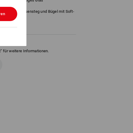
ßes, durchgängiges Glas
h weichen Nasensteg und Bügel mit Soft-
ren
" für weitere Informationen.