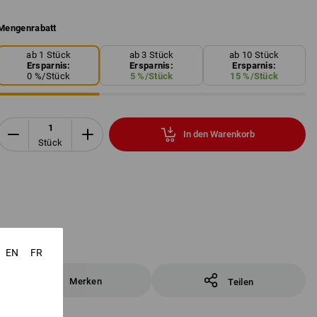
Mengenrabatt
ab 1 Stück
ab 3 Stück
ab 10 Stück
Ersparnis:
Ersparnis:
Ersparnis:
0
%/
Stück
5
%/
Stück
15
%/
Stück
In den Warenkorb
Stück
EN
FR
Merken
Teilen