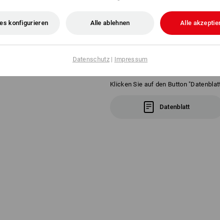
optimale Passform und ein gro
getönte Scheiben
angenehmer Tragekomfort durc
es konfigurieren
Alle ablehnen
Alle akzeptie
Komponenten
Gewicht: ca. 34 g
Datenschutz
|
Impressum
Klicken Sie auf den Button "Datenblatt
Datenblatt