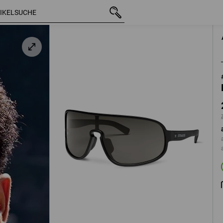
mit MwSt.
23,68 €
schwarz
zzgl. Versandkosten