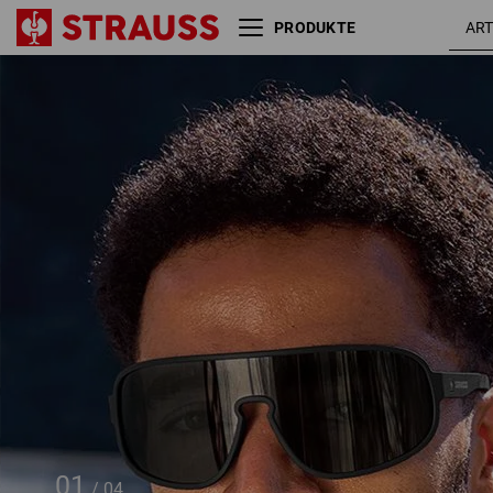
PRODUKTE
Race Sonnenbrille
e.s.ambition
01
/
04