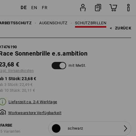
DE
EN
FR
Stück
ARBEITSSCHUTZ
AUGENSCHUTZ
SCHUTZBRILLEN
<   
ZURÜCK
#
7476190
Race Sonnenbrille e.s.ambition
23,68 €
mit MwSt.
zzgl. Versandkosten
ab 1 Stück:
23,68 €
ab 3 Stück:
22,49 €
ab 10 Stück:
20,11 €
Lieferzeit ca. 2-4 Werktage
Workwearstore Verfügbarkeit
FARBE
schwarz
5 Varianten