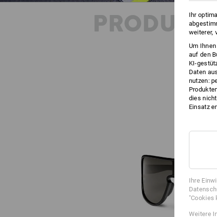
PRODUKT
Ihr optim
abgestimm
weiterer,
Um Ihnen 
auf den B
KI-gestüt
Daten aus
nutzen: p
Produktem
dies nich
Einsatz e
Ihre Einw
Datenschu
"Cookies 
Weitere I