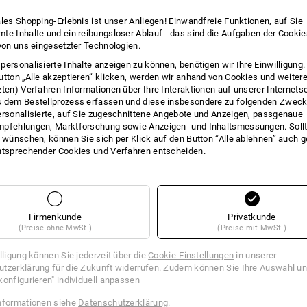
INFO
ales Shopping-Erlebnis ist unser Anliegen! Einwandfreie Funktionen, auf Sie
te Inhalte und ein reibungsloser Ablauf - das sind die Aufgaben der Cooki
 von uns eingesetzter Technologien.
personalisierte Inhalte anzeigen zu können, benötigen wir Ihre Einwilligung
utton „Alle akzeptieren“ klicken, werden wir anhand von Cookies und weiter
Stylischer Sonnenschutz
zten) Verfahren Informationen über Ihre Interaktionen auf unserer Internets
 dem Bestellprozess erfassen und diese insbesondere zu folgenden Zwec
Die Race Sonnenbrille ist der perfekte
ersonalisierte, auf Sie zugeschnittene Angebote und Anzeigen, passgenaue
weichem Nasensteg und soften Bügel-E
pfehlungen, Marktforschung sowie Anzeigen- und Inhaltsmessungen. Sollt
komfortabel – und das bei jeder Actio
t wünschen, können Sie sich per Klick auf den Button “Alle ablehnen” auch 
scharfe Sicht im Trail oder einfach al
ntsprechender Cookies und Verfahren entscheiden.
coole Streetwear-Style passt einfach
hundertprozentigen Schutz vor UV-St
dann wirksam geschont, wenn sich die
vereint die Race Sonnenbrille Style u
präsentiert sich als echtes Highlight 
Firmenkunde
Privatkunde
(Preise ohne MwSt.)
(Preise mit MwSt.)
BESCHREIBUNG
illigung können Sie jederzeit über die
Cookie-Einstellungen
in unserer
tzerklärung für die Zukunft widerrufen. Zudem können Sie Ihre Auswahl un
konfigurieren" individuell anpassen
nach
DIN EN ISO 12312-1:2013
100 % UV-Schutz (UV400)
nformationen siehe
Datenschutzerklärung
.