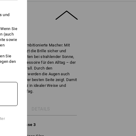
es und
. Wenn Sie
en (auch
eite sowie
ken
 Begleiter für ambitionierte Macher. Mit
lementen sitzt die Brille sicher und
en Sie
n. Egal ob Arbeiten bei strahlender Sonne,
gegen den
s trendiges Accessoire für den Alltag – der
 immer und überall. Durch den
rahlung (UV400) werden die Augen auch
 Sonne von ihrer besten Seite zeigt. Damit
nd Sonnenschutz in idealer Weise und
für den ganzen Tag.
DETAILS
ter
+A1:2015, Klasse 3