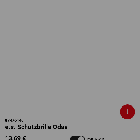
#
7476146
e.s. Schutzbrille Odas
13,69 €
mit MwSt.