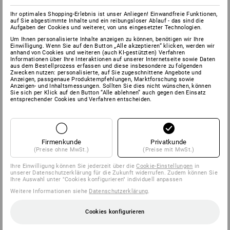
Ihr optimales Shopping-Erlebnis ist unser Anliegen! Einwandfreie Funktionen,
auf Sie abgestimmte Inhalte und ein reibungsloser Ablauf - das sind die
Aufgaben der Cookies und weiterer, von uns eingesetzter Technologien.
Um Ihnen personalisierte Inhalte anzeigen zu können, benötigen wir Ihre
Einwilligung. Wenn Sie auf den Button „Alle akzeptieren“ klicken, werden wir
anhand von Cookies und weiteren (auch KI-gestützten) Verfahren
Informationen über Ihre Interaktionen auf unserer Internetseite sowie Daten
aus dem Bestellprozess erfassen und diese insbesondere zu folgenden
Zwecken nutzen: personalisierte, auf Sie zugeschnittene Angebote und
Anzeigen, passgenaue Produktempfehlungen, Marktforschung sowie
Anzeigen- und Inhaltsmessungen. Sollten Sie dies nicht wünschen, können
Sie sich per Klick auf den Button “Alle ablehnen” auch gegen den Einsatz
entsprechender Cookies und Verfahren entscheiden.
Firmenkunde
Privatkunde
(Preise ohne MwSt.)
(Preise mit MwSt.)
Ihre Einwilligung können Sie jederzeit über die
Cookie-Einstellungen
in
unserer Datenschutzerklärung für die Zukunft widerrufen. Zudem können Sie
Ihre Auswahl unter "Cookies konfigurieren" individuell anpassen
Weitere Informationen siehe
Datenschutzerklärung
.
Cookies konfigurieren