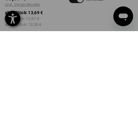
zzgl. Versandkosten
ab 1 Stück:
13,69 €
ab 3 Stück:
12,97 €
ab 10 Stück:
12,50 €
Lieferzeit ca. 2-4 Werktage
Workwearstore Verfügbarkeit
FARBE
klar
Mengenrabatt
ab 1 Stück
ab 3 Stück
ab 10 Stück
Ersparnis:
Ersparnis:
Ersparnis:
0
%/
Stück
5
%/
Stück
9
%/
Stück