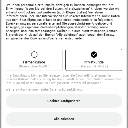
Um Ihnen personalisierte Inhalte anzeigen zu können, benötigen wir Ihre
Einwilligung. Wenn Sie auf den Button „Alle akzeptieren“ klicken, werden wir
anhand von Cookies und weiteren (auch KI-gestützten) Verfahren
Informationen über Ihre Interaktionen auf unserer Internetseite sowie Daten
aus dem Bestellprozess erfassen und diese insbesondere zu folgenden
Zwecken nutzen: personalisierte, auf Sie zugeschnittene Angebote und
Anzeigen, passgenaue Produktempfehlungen, Marktforschung sowie
Anzeigen- und Inhaltsmessungen. Sollten Sie dies nicht wünschen, können
Sie sich per Klick auf den Button “Alle ablehnen” auch gegen den Einsatz
entsprechender Cookies und Verfahren entscheiden.
Firmenkunde
Privatkunde
(Preise ohne MwSt.)
(Preise mit MwSt.)
Ihre Einwilligung können Sie jederzeit über die
Cookie-Einstellungen
in
unserer Datenschutzerklärung für die Zukunft widerrufen. Zudem können Sie
Ihre Auswahl unter "Cookies konfigurieren" individuell anpassen
Weitere Informationen siehe
Datenschutzerklärung
.
Cookies konfigurieren
Alle ablehnen