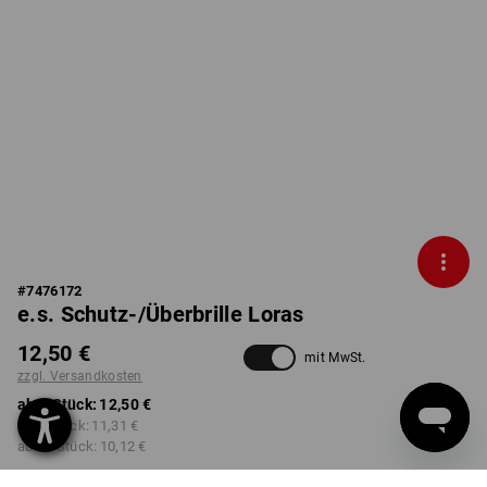
#
7476172
e.s. Schutz-/Überbrille Loras
12,50 €
mit MwSt.
zzgl. Versandkosten
ab 1 Stück:
12,50 €
ab 3 Stück:
11,31 €
ab 10 Stück:
10,12 €