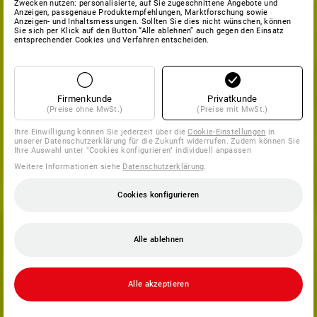
Zwecken nutzen: personalisierte, auf Sie zugeschnittene Angebote und
Anzeigen, passgenaue Produktempfehlungen, Marktforschung sowie
Anzeigen- und Inhaltsmessungen. Sollten Sie dies nicht wünschen, können
Sie sich per Klick auf den Button “Alle ablehnen” auch gegen den Einsatz
entsprechender Cookies und Verfahren entscheiden.
Firmenkunde
Privatkunde
(Preise ohne MwSt.)
(Preise mit MwSt.)
Ihre Einwilligung können Sie jederzeit über die
Cookie-Einstellungen
in
unserer Datenschutzerklärung für die Zukunft widerrufen. Zudem können Sie
Ihre Auswahl unter "Cookies konfigurieren" individuell anpassen
Weitere Informationen siehe
Datenschutzerklärung
.
Cookies konfigurieren
Alle ablehnen
Alle akzeptieren