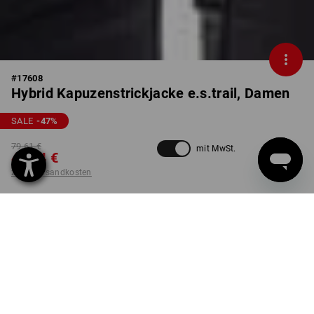
#
17608
Hybrid Kapuzenstrickjacke e.s.trail, Damen
SALE
-47
%
79,61 €
mit MwSt.
41,64 €
zzgl. Versandkosten
nicht verfügbar im
Lieferzeit ca. 2-4 Werktage
Workwearstore
FARBE
GRÖSSE
XS
wählen
acidgelb / schwarz