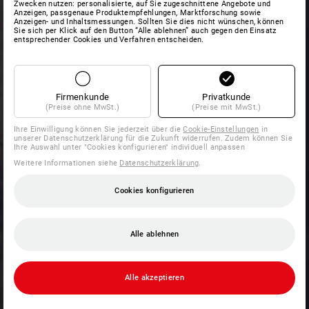
Zwecken nutzen: personalisierte, auf Sie zugeschnittene Angebote und
Anzeigen, passgenaue Produktempfehlungen, Marktforschung sowie
Anzeigen- und Inhaltsmessungen. Sollten Sie dies nicht wünschen, können
Sie sich per Klick auf den Button “Alle ablehnen” auch gegen den Einsatz
entsprechender Cookies und Verfahren entscheiden.
Firmenkunde
Privatkunde
(Preise ohne MwSt.)
(Preise mit MwSt.)
Ihre Einwilligung können Sie jederzeit über die
Cookie-Einstellungen
in
unserer Datenschutzerklärung für die Zukunft widerrufen. Zudem können Sie
Ihre Auswahl unter "Cookies konfigurieren" individuell anpassen
Weitere Informationen siehe
Datenschutzerklärung
.
Cookies konfigurieren
Alle ablehnen
Alle akzeptieren