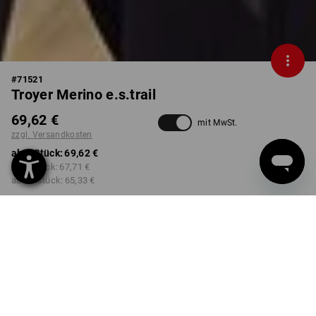
#
71521
Troyer Merino e.s.trail
69,62 €
mit MwSt.
zzgl. Versandkosten
ab 1 Stück:
69,62 €
ab 3 Stück:
67,71 €
ab 10 Stück:
65,33 €
Nicht lieferbar
Workwearstore Verfügbarkeit
FARBE
GRÖSSE
S
wählen
schwarz / acidgelb