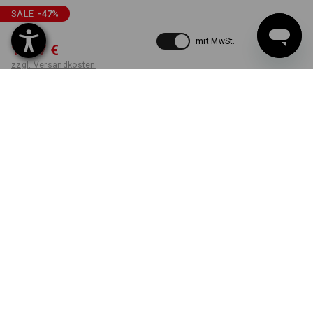
SALE
-47
%
27,25 €
mit MwSt.
14,27 €
zzgl. Versandkosten
nicht verfügbar im
Nicht lieferbar
Workwearstore
FARBE
GRÖSSE
S
oxidschwarz vintage
Die Variante ist leider ausverkauft.
LIEFERUNG NUR SOLANGE DER VORRAT REICHT!