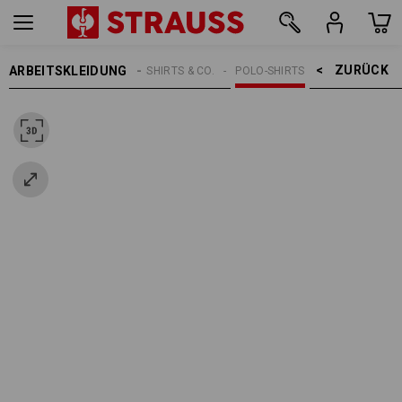
ZURÜCK    >
ARBEITSKLEIDUNG
DAMEN
SHIRTS & CO.
POLO-SHIRTS