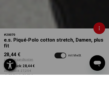
#
20070
e.s. Piqué-Polo cotton stretch, Damen, plus
fit
28,44 €
mit MwSt.
zzgl. Versandkosten
ab 1 Stück:
28,44 €
ab 3 Stück:
27,25 €
ab 10 Stück:
26,06 €
Workwearstore
Lieferzeit ca. 2-4 Werktage
Verfügbarkeit
FARBE
GRÖSSE