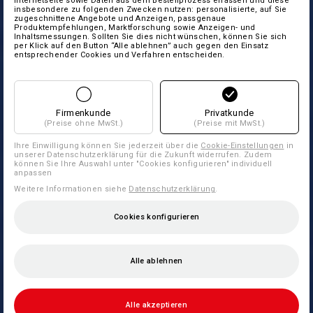
Internetseite sowie Daten aus dem Bestellprozess erfassen und diese
insbesondere zu folgenden Zwecken nutzen: personalisierte, auf Sie
zugeschnittene Angebote und Anzeigen, passgenaue
Produktempfehlungen, Marktforschung sowie Anzeigen- und
Inhaltsmessungen. Sollten Sie dies nicht wünschen, können Sie sich
per Klick auf den Button “Alle ablehnen” auch gegen den Einsatz
entsprechender Cookies und Verfahren entscheiden.
Firmenkunde
Privatkunde
(Preise ohne MwSt.)
(Preise mit MwSt.)
Ihre Einwilligung können Sie jederzeit über die
Cookie-Einstellungen
in
unserer Datenschutzerklärung für die Zukunft widerrufen. Zudem
können Sie Ihre Auswahl unter "Cookies konfigurieren" individuell
anpassen
Weitere Informationen siehe
Datenschutzerklärung
.
Cookies konfigurieren
Alle ablehnen
Alle akzeptieren