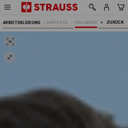
ZURÜCK    >
ARBEITSKLEIDUNG
DAMEN
SHIRTS & CO.
POLO-SHIRTS