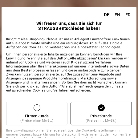
DE
EN
FR
Wir freuen uns, dass Sie sich für
STRAUSS entschieden haben!
Ihr optimales Shopping-Erlebnis ist unser Anliegen! Einwandfreie Funktionen,
auf Sie abgestimmte Inhalte und ein reibungsloser Ablauf - das sind die
Aufgaben der Cookies und weiterer, von uns eingesetzter Technologien.
Um Ihnen personalisierte Inhalte anzeigen zu können, benötigen wir Ihre
Einwilligung. Wenn Sie auf den Button „Alle akzeptieren“ klicken, werden wir
anhand von Cookies und weiteren (auch KI-gestützten) Verfahren
Informationen über Ihre Interaktionen auf unserer Internetseite sowie Daten
aus dem Bestellprozess erfassen und diese insbesondere zu folgenden
Zwecken nutzen: personalisierte, auf Sie zugeschnittene Angebote und
Anzeigen, passgenaue Produktempfehlungen, Marktforschung sowie
Anzeigen- und Inhaltsmessungen. Sollten Sie dies nicht wünschen, können
Sie sich per Klick auf den Button “Alle ablehnen” auch gegen den Einsatz
entsprechender Cookies und Verfahren entscheiden.
Firmenkunde
Privatkunde
(Preise ohne MwSt.)
(Preise mit MwSt.)
Ihre Einwilligung können Sie jederzeit über die
Cookie-Einstellungen
in
unserer Datenschutzerklärung für die Zukunft widerrufen. Zudem können Sie