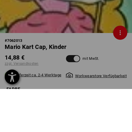
#
7062013
Mario Kart Cap, Kinder
14,88 €
mit MwSt.
zzgl. Versandkosten
Lieferzeit ca. 2-4 Werktage
Workwearstore Verfügbarkeit
FARBE
wählen
schwarz
Stück