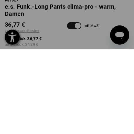
#
87927
e.s. Funk.-Long Pants clima-pro - warm,
Damen
36,77 €
mit MwSt.
zzgl. Versandkosten
ab 1 Stück:
36,77 €
ab 3 Stück:
34,39 €
Lieferzeit ca. 2-4 Werktage
Workwearstore Verfügbarkeit
FARBE
GRÖSSE
XS
wählen
wählen
enzianblau
Mengenrabatt
ab 1 Stück
ab 3 Stück
Ersparnis:
Ersparnis:
0
%/
Stück
6
%/
Stück