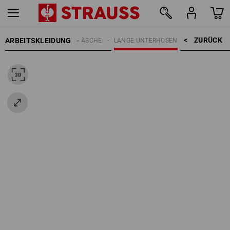
ZURÜCK    >
ARBEITSKLEIDUNG
EN
FUNKTIONSUNTERWÄSCHE
LANGE UNTERHOSEN