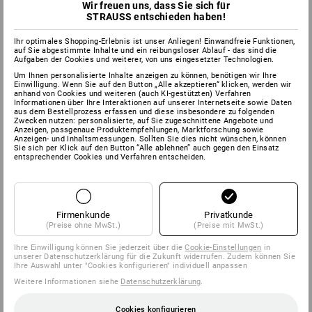
Wir freuen uns, dass Sie sich für
STRAUSS entschieden haben!
Ihr optimales Shopping-Erlebnis ist unser Anliegen! Einwandfreie Funktionen,
auf Sie abgestimmte Inhalte und ein reibungsloser Ablauf - das sind die
Aufgaben der Cookies und weiterer, von uns eingesetzter Technologien.
Um Ihnen personalisierte Inhalte anzeigen zu können, benötigen wir Ihre
Einwilligung. Wenn Sie auf den Button „Alle akzeptieren“ klicken, werden wir
anhand von Cookies und weiteren (auch KI-gestützten) Verfahren
Informationen über Ihre Interaktionen auf unserer Internetseite sowie Daten
aus dem Bestellprozess erfassen und diese insbesondere zu folgenden
Zwecken nutzen: personalisierte, auf Sie zugeschnittene Angebote und
Anzeigen, passgenaue Produktempfehlungen, Marktforschung sowie
Anzeigen- und Inhaltsmessungen. Sollten Sie dies nicht wünschen, können
Sie sich per Klick auf den Button “Alle ablehnen” auch gegen den Einsatz
entsprechender Cookies und Verfahren entscheiden.
Firmenkunde
Privatkunde
(Preise ohne MwSt.)
(Preise mit MwSt.)
Ihre Einwilligung können Sie jederzeit über die
Cookie-Einstellungen
in
unserer Datenschutzerklärung für die Zukunft widerrufen. Zudem können Sie
Ihre Auswahl unter "Cookies konfigurieren" individuell anpassen
Weitere Informationen siehe
Datenschutzerklärung
.
Cookies konfigurieren