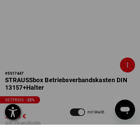
#
5517447
STRAUSSbox Betriebsverbandskasten DIN
13157+Halter
SETPREIS
-22
%
46,17 €
mit MwSt.
35,58 €
zzgl. Versandkosten
nicht verfügbar im
Lieferzeit ca. 2-4 Werktage