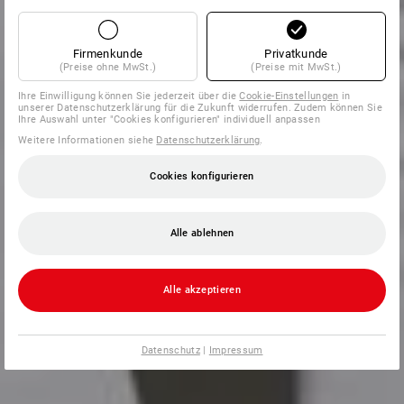
Firmenkunde
Privatkunde
(Preise ohne MwSt.)
(Preise mit MwSt.)
Ihre Einwilligung können Sie jederzeit über die
Cookie-Einstellungen
in
unserer Datenschutzerklärung für die Zukunft widerrufen. Zudem können Sie
Ihre Auswahl unter "Cookies konfigurieren" individuell anpassen
Weitere Informationen siehe
Datenschutzerklärung
.
Cookies konfigurieren
Alle ablehnen
Alle akzeptieren
Datenschutz
|
Impressum