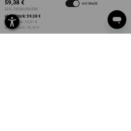
59,38 €
mit MwSt.
zzgl. Versandkosten
ab 1 Stück:
59,38 €
ab 3 Stück:
55,81 €
ab 10 Stück:
53,43 €
Lieferzeit ca. 2-4 Werktage
Workwearstore Verfügbarkeit
FARBE
GRÖSSE
34
wählen
wählen
weiß
Mengenrabatt
ab 1 Stück
ab 3 Stück
ab 10 Stück
Ersparnis:
Ersparnis:
Ersparnis:
0
%/
Stück
6
%/
Stück
10
%/
Stück