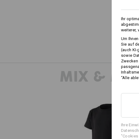
Ihr optim
abgestimm
weiterer,
Um Ihnen 
Sie auf d
(auch KI-
sowie Da
Zwecken n
passgena
MIX & MA
Inhaltsme
“Alle abl
Ihre Einw
Datenschu
e.s. T-Shirt cotton stretch, Kind
"Cookies 