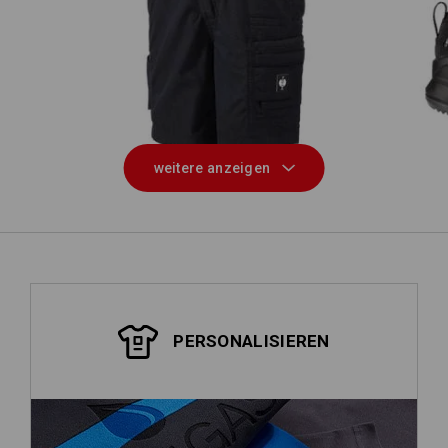
Cargoshort e.s.motion ten Sommer,
nder
Kinder
weitere anzeigen
PERSONALISIEREN