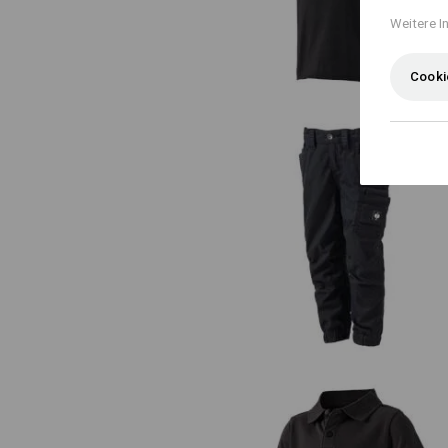
Weitere I
Cooki
Cargohose e.s.motion ten Somm
Kinder