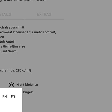
ETAILS
EXTRAS
ndhalsausschnitt
rsweat Innenseite für mehr Komfort,
ren
ch-Anteil
itliche Einsätze
n und Saum
asthan
(ca. 280 g/m²)
Nicht bleichen
d
Kalt bügeln
EN
FR