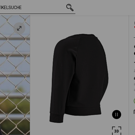
mit MwSt.
15,35 €
98/104
arz
zzgl. Versandkoste