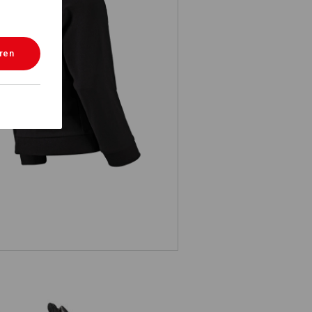
eren
. Sweatshirt cotton stretch, Kinder