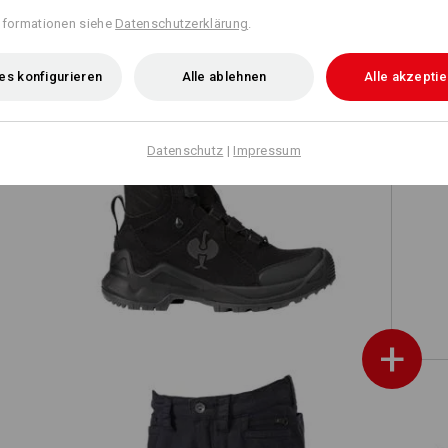
nformationen siehe
Datenschutzerklärung
.
es konfigurieren
Alle ablehnen
Alle akzepti
e.s
Datenschutz
|
Impressum
er,
Allroundschuhe e.s. Apate II mid,
Kinder
+