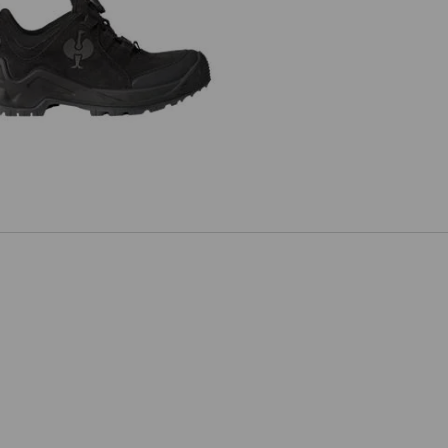
Allroundschuhe e.s. Apate II low,
Kinder