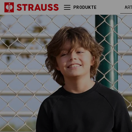
PRODUKTE
e.s. Sweatshirt cotton
schw
stretch, Kinder