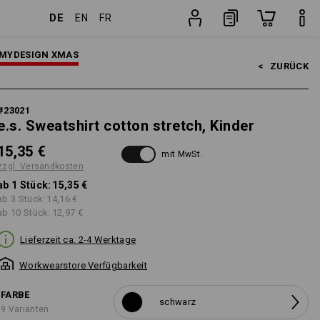
DE
EN
FR
n
Stück
MYDESIGN XMAS
<   
ZURÜCK
#
23021
e.s. Sweatshirt cotton stretch, Kinder
15,35 €
mit MwSt.
zzgl. Versandkosten
ab 1 Stück:
15,35 €
ab 3 Stück:
14,16 €
ab 10 Stück:
12,97 €
Lieferzeit ca. 2-4 Werktage
Workwearstore Verfügbarkeit
FARBE
schwarz
9 Varianten