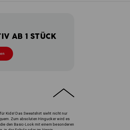
V AB 1 STÜCK
ten
für Kids! Das Sweatshirt sieht nicht nur
equem. Zum absoluten Hingucker wird es
 die den Basic-Look mit einem besonderen
g, in der Schule oder im Verein.