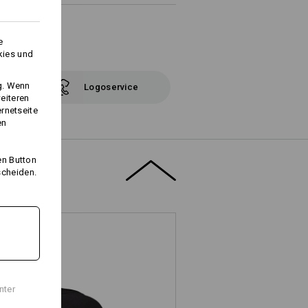
e
kies und
ng. Wenn
Logoservice
eiteren
ernetseite
en
en Button
scheiden.
nter