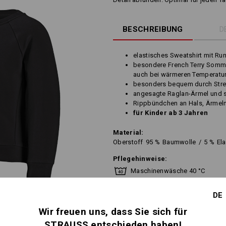
BESCHREIBUNG
D
elastisches Sweatshirt mit Ru
besondere French Terry Somme
auch bei wärmeren Temperatu
besonders bequem durch Stret
angesagte Raglan-Ärmel und se
Rippbündchen an Hals, Ärmel
für Kinder ab 3 Jahren
Material:
Oberstoff
95
%
Baumwolle
/
5
%
El
Pflegehinweise:
Maschinenwäsche 40 °C
Trocknen im Trockner schonen
DE
Nicht trockenreinigen
Wir freuen uns, dass Sie sich für
STRAUSS entschieden haben!