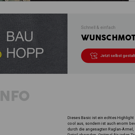
Schnell & einfach
WUNSCHMOTI
Jetzt selbst gestal
INFO
Dieses Basic ist ein echtes Highlight 
cool aus, sondern ist auch enorm b
durch die angesagten Raglan-Ärmel,
Detail abrunden. Optimal für jeden Ta