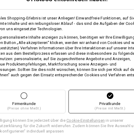
ales Shopping-Erlebnis ist unser Anliegen! Einwandfreie Funktionen, auf Si
te Inhalte und ein reibungsloser Ablauf - das sind die Aufgaben der Coo
Personalisierung:
 von uns eingesetzter Technologien.
personalisierte Inhalte anzeigen zu können, benötigen wir Ihre Einwilligu
Selbst gestalten
en Button „Alle akzeptieren“ klicken, werden wir anhand von Cookies und w
gestützten) Verfahren Informationen über Ihre Interaktionen auf unserer Int
ten aus dem Bestellprozess erfassen und diese insbesondere zu folgend
utzen: personalisierte, auf Sie zugeschnittene Angebote und Anzeigen,
ue Produktempfehlungen, Marktforschung sowie Anzeigen- und
TCH
ssungen. Sollten Sie dies nicht wünschen, können Sie sich per Klick auf d
ehnen” auch gegen den Einsatz entsprechender Cookies und Verfahren ent
Firmenkunde
Privatkunde
(Preise ohne MwSt.)
(Preise mit MwSt.)
illigung können Sie jederzeit über die
Cookie-Einstellungen
in unserer
tzerklärung für die Zukunft widerrufen. Zudem können Sie Ihre Auswahl u
Allroundschuhe e.s. Shreveport low,
er
konfigurieren" individuell anpassen
Kinder