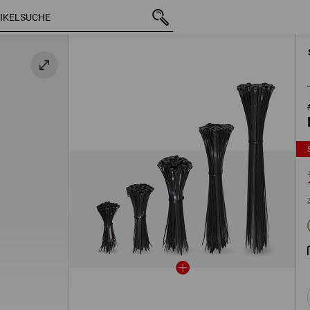
mit MwSt.
16,66 €
14,16 €
zzgl. Versandkosten