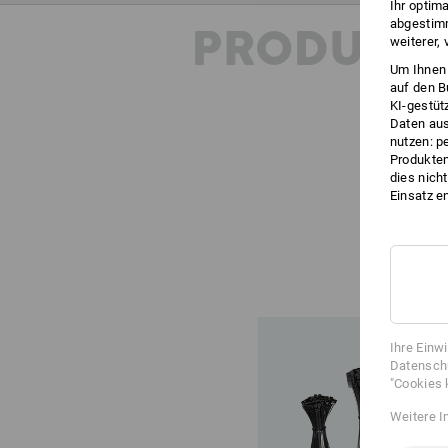
Ihr optim
abgestimm
PRODUKT
weiterer,
Um Ihnen 
auf den B
KI-gestüt
Daten aus
nutzen: p
Produktem
dies nich
Einsatz e
Ihre Einw
Datenschu
"Cookies 
Weitere I