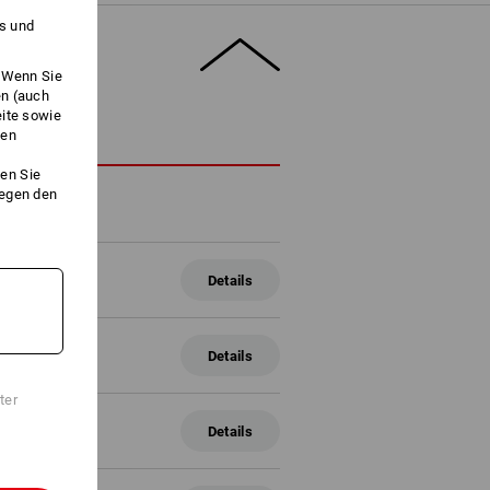
es und
. Wenn Sie
en (auch
eite sowie
ken
HREIBUNG
en Sie
gegen den
ßenbereich
Details
8 mm
ßenbereich
Details
8 mm
ter
ßenbereich
Details
8 mm