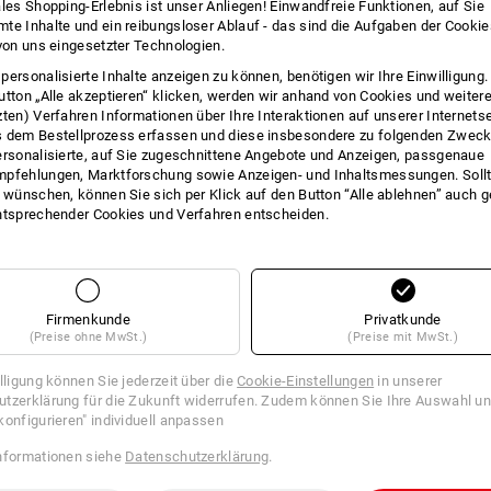
ales Shopping-Erlebnis ist unser Anliegen! Einwandfreie Funktionen, auf Sie
te Inhalte und ein reibungsloser Ablauf - das sind die Aufgaben der Cooki
INFO
 von uns eingesetzter Technologien.
personalisierte Inhalte anzeigen zu können, benötigen wir Ihre Einwilligung
utton „Alle akzeptieren“ klicken, werden wir anhand von Cookies und weiter
zten) Verfahren Informationen über Ihre Interaktionen auf unserer Internets
 dem Bestellprozess erfassen und diese insbesondere zu folgenden Zwec
BESC
ersonalisierte, auf Sie zugeschnittene Angebote und Anzeigen, passgenaue
pfehlungen, Marktforschung sowie Anzeigen- und Inhaltsmessungen. Sollt
t wünschen, können Sie sich per Klick auf den Button “Alle ablehnen” auch 
ntsprechender Cookies und Verfahren entscheiden.
SET BESTEHEND AUS:
1
x
Kabelbinder für den Innen- und Au
Farbe: schwarz, Ausführung: 360 x 4,
Firmenkunde
Privatkunde
(Preise ohne MwSt.)
(Preise mit MwSt.)
1
x
Kabelbinder für den Innen- und Au
Farbe: schwarz, Ausführung: 290 x 4,
illigung können Sie jederzeit über die
Cookie-Einstellungen
in unserer
tzerklärung für die Zukunft widerrufen. Zudem können Sie Ihre Auswahl un
konfigurieren" individuell anpassen
1
x
Kabelbinder für den Innen- und Au
Farbe: schwarz, Ausführung: 200 x 4,
nformationen siehe
Datenschutzerklärung
.