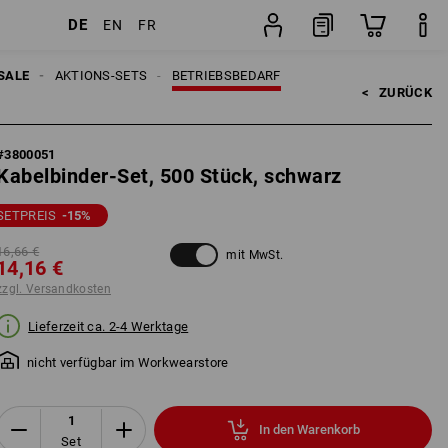
DE
EN
FR
Set
SALE
AKTIONS-SETS
BETRIEBSBEDARF
<   
ZURÜCK
#
3800051
Kabelbinder-Set, 500 Stück, schwarz
SETPREIS
-15
%
16,66 €
mit MwSt.
14,16 €
zzgl. Versandkosten
Lieferzeit ca. 2-4 Werktage
nicht verfügbar im Workwearstore
In den Warenkorb
Set