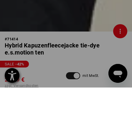
#
71414
Hybrid Kapuzenfleecejacke tie-dye
e.s.motion ten
SALE
-42
%
41,64 €
mit MwSt.
23,79 €
zzgl. Versandkosten
nicht verfügbar im
Nicht lieferbar
Workwearstore
FARBE
GRÖSSE
M