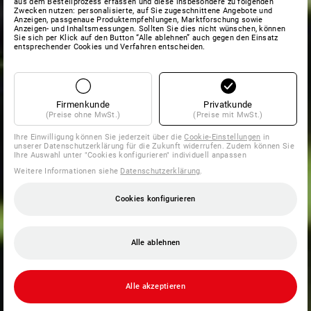
aus dem Bestellprozess erfassen und diese insbesondere zu folgenden
Zwecken nutzen: personalisierte, auf Sie zugeschnittene Angebote und
Anzeigen, passgenaue Produktempfehlungen, Marktforschung sowie
Anzeigen- und Inhaltsmessungen. Sollten Sie dies nicht wünschen, können
Sie sich per Klick auf den Button “Alle ablehnen” auch gegen den Einsatz
entsprechender Cookies und Verfahren entscheiden.
Firmenkunde
Privatkunde
(Preise ohne MwSt.)
(Preise mit MwSt.)
Ihre Einwilligung können Sie jederzeit über die
Cookie-Einstellungen
in
unserer Datenschutzerklärung für die Zukunft widerrufen. Zudem können Sie
Ihre Auswahl unter "Cookies konfigurieren" individuell anpassen
Weitere Informationen siehe
Datenschutzerklärung
.
Cookies konfigurieren
Alle ablehnen
Alle akzeptieren