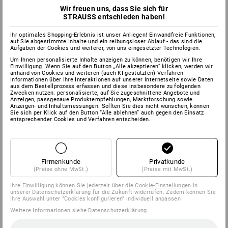
Wir freuen uns, dass Sie sich für
STRAUSS entschieden haben!
Ihr optimales Shopping-Erlebnis ist unser Anliegen! Einwandfreie Funktionen,
auf Sie abgestimmte Inhalte und ein reibungsloser Ablauf - das sind die
Aufgaben der Cookies und weiterer, von uns eingesetzter Technologien.
Um Ihnen personalisierte Inhalte anzeigen zu können, benötigen wir Ihre
Einwilligung. Wenn Sie auf den Button „Alle akzeptieren“ klicken, werden wir
anhand von Cookies und weiteren (auch KI-gestützten) Verfahren
Informationen über Ihre Interaktionen auf unserer Internetseite sowie Daten
aus dem Bestellprozess erfassen und diese insbesondere zu folgenden
Zwecken nutzen: personalisierte, auf Sie zugeschnittene Angebote und
Anzeigen, passgenaue Produktempfehlungen, Marktforschung sowie
Anzeigen- und Inhaltsmessungen. Sollten Sie dies nicht wünschen, können
Sie sich per Klick auf den Button “Alle ablehnen” auch gegen den Einsatz
entsprechender Cookies und Verfahren entscheiden.
Firmenkunde
Privatkunde
(Preise ohne MwSt.)
(Preise mit MwSt.)
Ihre Einwilligung können Sie jederzeit über die
Cookie-Einstellungen
in
unserer Datenschutzerklärung für die Zukunft widerrufen. Zudem können Sie
Ihre Auswahl unter "Cookies konfigurieren" individuell anpassen
Weitere Informationen siehe
Datenschutzerklärung
.