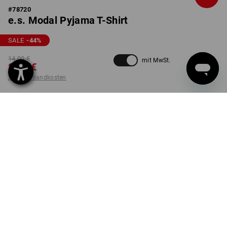
#
78720
e.s. Modal Pyjama T-Shirt
SALE
-44
%
14,99 €
mit MwSt.
8,32 €
zzgl. Versandkosten
nicht verfügbar im
Nicht lieferbar
Workwearstore
FARBE
GRÖSSE
M
nordicgrau
Die Variante ist leider ausverkauft.
LIEFERUNG NUR SOLANGE DER VORRAT REICHT!