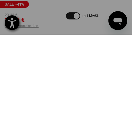
SALE
-41
%
20,22 €
mit MwSt.
11,89 €
zzgl. Versandkosten
nicht verfügbar im
Lieferzeit ca. 2-4 Werktage
Workwearstore
FARBE
GRÖSSE
L
wählen
wählen
schwarz / basaltgrau
Stück
LIEFERUNG NUR SOLANGE DER VORRAT REICHT!