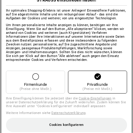
STRAUSS entschieden haben!
Ihr optimales Shopping-Erlebnis ist unser Anliegen! Einwandfreie Funktionen,
auf Sie abgestimmte Inhalte und ein reibungsloser Ablauf - das sind die
Aufgaben der Cookies und weiterer, von uns eingesetzter Technologien.
Um Ihnen personalisierte Inhalte anzeigen zu können, benötigen wir Ihre
Einwilligung. Wenn Sie auf den Button „Alle akzeptieren“ klicken, werden wir
anhand von Cookies und weiteren (auch KI-gestützten) Verfahren
Informationen über Ihre Interaktionen auf unserer Internetseite sowie Daten
aus dem Bestellprozess erfassen und diese insbesondere zu folgenden
Zwecken nutzen: personalisierte, auf Sie zugeschnittene Angebote und
Anzeigen, passgenaue Produktempfehlungen, Marktforschung sowie
Anzeigen- und Inhaltsmessungen. Sollten Sie dies nicht wünschen, können
Sie sich per Klick auf den Button “Alle ablehnen” auch gegen den Einsatz
entsprechender Cookies und Verfahren entscheiden.
Firmenkunde
Privatkunde
(Preise ohne MwSt.)
(Preise mit MwSt.)
Ihre Einwilligung können Sie jederzeit über die
Cookie-Einstellungen
in
unserer Datenschutzerklärung für die Zukunft widerrufen. Zudem können Sie
Ihre Auswahl unter "Cookies konfigurieren" individuell anpassen
Weitere Informationen siehe
Datenschutzerklärung
.
Cookies konfigurieren