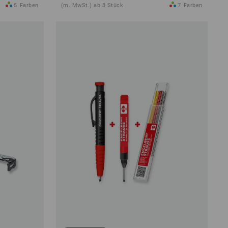
5
Farben
(m. MwSt.) ab 3 Stück
7
Farben