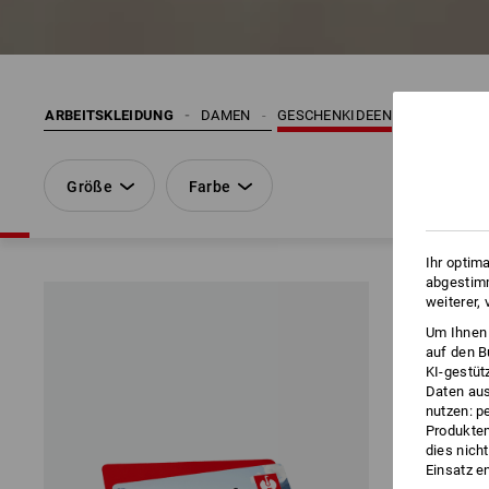
ARBEITSKLEIDUNG
DAMEN
GESCHENKIDEEN
Größe
Farbe
Ihr optim
abgestimm
weiterer,
Um Ihnen 
auf den B
KI-gestüt
Daten aus
nutzen: p
Produktem
dies nich
Einsatz e