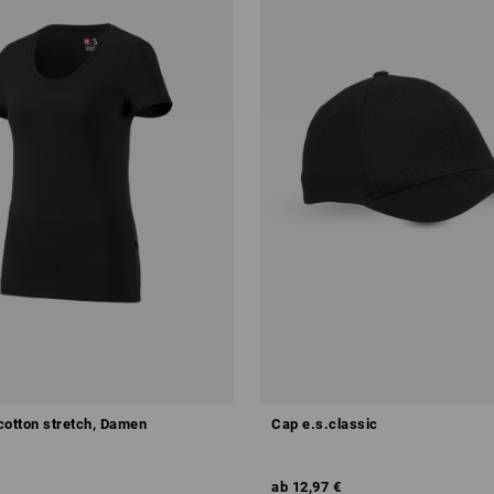
 cotton stretch, Damen
Cap e.s.classic
ab
12,97 €