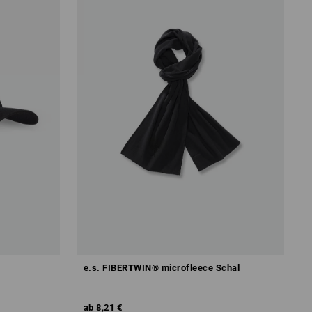
e.s. FIBERTWIN® microfleece Schal
ab
8,21 €