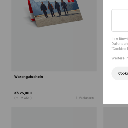
Ihre Einw
Datenschu
"Cookies 
Weitere I
Cooki
Warengutschein
Frottier-Du
ab
25,00 €
ab
14,16 €
(m. MwSt.)
4
Varianten
(m. MwSt.) a