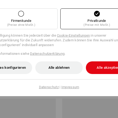
Firmenkunde
Privatkunde
(Preise ohne MwSt.)
(Preise mit MwSt.)
illigung können Sie jederzeit über die
Cookie-Einstellungen
in unserer
tzerklärung für die Zukunft widerrufen. Zudem können Sie Ihre Auswahl un
konfigurieren" individuell anpassen
nformationen siehe
Datenschutzerklärung
.
es konfigurieren
Alle ablehnen
Alle akzeptie
schtuch Premium
e.s. Fleecedecke
ab
16,54 €
Datenschutz
|
Impressum
b 20 Stück
17
Farben
(m. MwSt.) ab 20 Stück