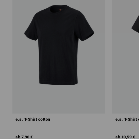
e.s. T-Shirt cotton
e.s. T-Shirt
ab
7,96 €
ab
10,59 €