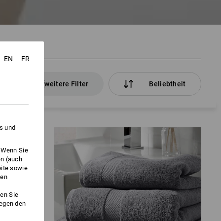
EN
FR
kel
weitere Filter
Beliebtheit
es und
. Wenn Sie
en (auch
eite sowie
ken
en Sie
gegen den