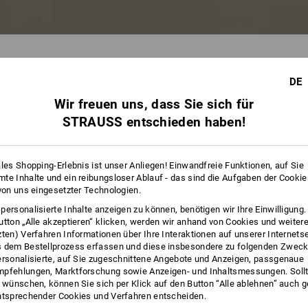
DE
Wir freuen uns, dass Sie sich für
65 Arti
STRAUSS entschieden haben!
ales Shopping-Erlebnis ist unser Anliegen! Einwandfreie Funktionen, auf Sie
te Inhalte und ein reibungsloser Ablauf - das sind die Aufgaben der Cooki
 von uns eingesetzter Technologien.
personalisierte Inhalte anzeigen zu können, benötigen wir Ihre Einwilligung
utton „Alle akzeptieren“ klicken, werden wir anhand von Cookies und weiter
zten) Verfahren Informationen über Ihre Interaktionen auf unserer Internets
 dem Bestellprozess erfassen und diese insbesondere zu folgenden Zwec
ersonalisierte, auf Sie zugeschnittene Angebote und Anzeigen, passgenaue
pfehlungen, Marktforschung sowie Anzeigen- und Inhaltsmessungen. Sollt
t wünschen, können Sie sich per Klick auf den Button “Alle ablehnen” auch 
ntsprechender Cookies und Verfahren entscheiden.