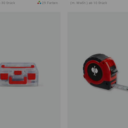
b 30 Stück
29
Farben
(m. MwSt.) ab 10 Stück