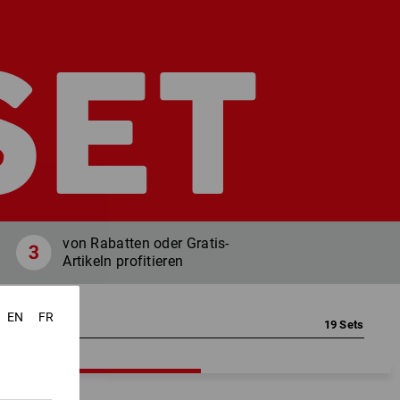
SET
von Rabatten oder Gratis-
Artikeln profitieren
EN
FR
19
Sets
rben, Ihre Größen, Ihre Sets!