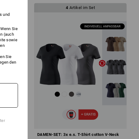
4
Artikel im Set
es und
. Wenn Sie
en (auch
eite sowie
ken
en Sie
gegen den
ter
este
DAMEN-SET: 3x e.s. T-Shirt cotton V-Neck