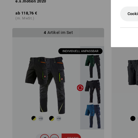
e.s.motion 2020
ab
118,76 €
ab
30,58 €
Cooki
(m. MwSt.)
(m. MwSt.)
4
Artikel im Set