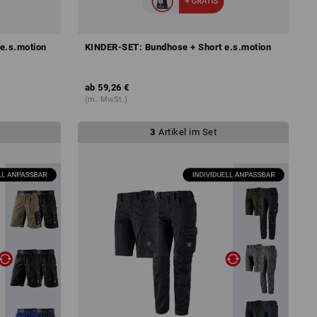
e.s.motion
KINDER-SET: Bundhose + Short e.s.motion
ab
59,26 €
(m. MwSt.)
3
Artikel im Set