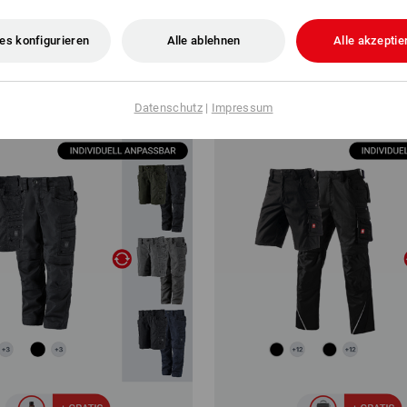
e.s.motion 2020
ab
118,76 €
es konfigurieren
Alle ablehnen
Alle akzeptie
(m. MwSt.)
3
Artikel im Set
3
Artikel im Set
Datenschutz
|
Impressum