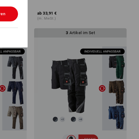
ab
33,91 €
ren
(m. MwSt.)
3
Artikel im Set