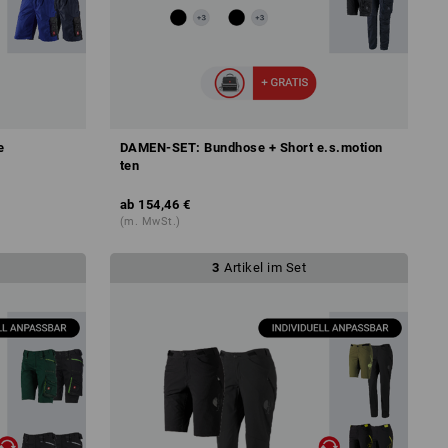
e
DAMEN-SET: Bundhose + Short e.s.motion
ten
ab
154,46 €
(m. MwSt.)
3
Artikel im Set