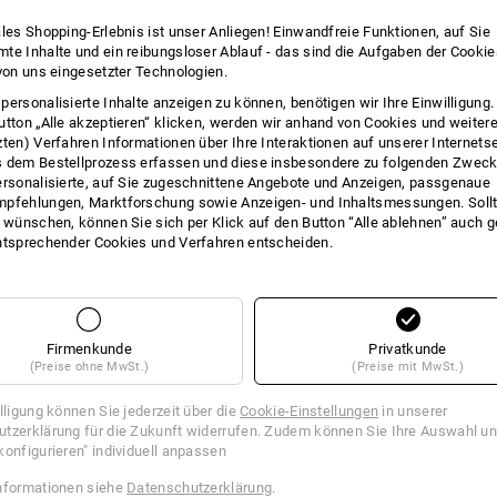
4
Artikel im Set
3
Artikel im Set
ales Shopping-Erlebnis ist unser Anliegen! Einwandfreie Funktionen, auf Sie
te Inhalte und ein reibungsloser Ablauf - das sind die Aufgaben der Cooki
 von uns eingesetzter Technologien.
personalisierte Inhalte anzeigen zu können, benötigen wir Ihre Einwilligung
utton „Alle akzeptieren“ klicken, werden wir anhand von Cookies und weiter
zten) Verfahren Informationen über Ihre Interaktionen auf unserer Internets
 dem Bestellprozess erfassen und diese insbesondere zu folgenden Zwec
ersonalisierte, auf Sie zugeschnittene Angebote und Anzeigen, passgenaue
pfehlungen, Marktforschung sowie Anzeigen- und Inhaltsmessungen. Sollt
t wünschen, können Sie sich per Klick auf den Button “Alle ablehnen” auch 
ntsprechender Cookies und Verfahren entscheiden.
Firmenkunde
Privatkunde
(Preise ohne MwSt.)
(Preise mit MwSt.)
illigung können Sie jederzeit über die
Cookie-Einstellungen
in unserer
tzerklärung für die Zukunft widerrufen. Zudem können Sie Ihre Auswahl un
konfigurieren" individuell anpassen
 3x e.s. T-Shirt cotton
DAMEN-SET: Softshelljacke + W
nformationen siehe
Datenschutzerklärung
.