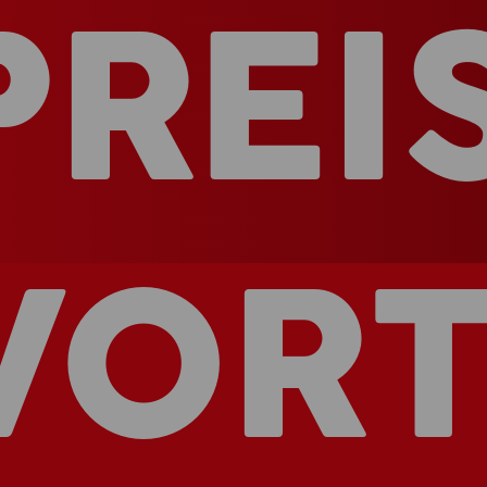
PREI
VORT