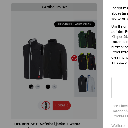
3
Artikel im Set
Ihr optim
abgestimm
weiterer,
Um Ihnen 
auf den B
KI-gestüt
Daten aus
nutzen: p
Produktem
dies nich
Einsatz e
Ihre Einw
Datenschu
"Cookies 
HERREN-SET: Softshelljacke + Weste
HERREN-SET:
Weitere I