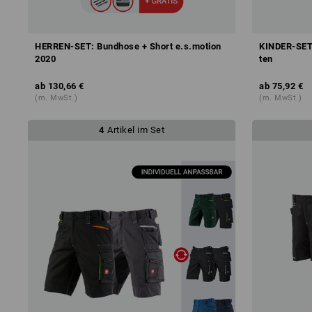
HERREN-SET: Bundhose + Short e.s.motion
KINDER-SET:
2020
ten
ab
130,66 €
ab
75,92 €
(m. MwSt.)
(m. MwSt.)
4
Artikel im Set